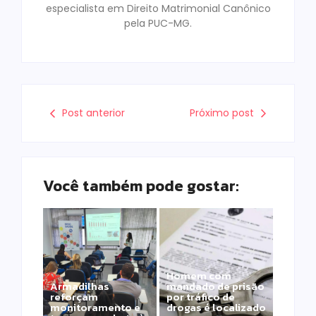
especialista em Direito Matrimonial Canônico
pela PUC-MG.
Post anterior
Próximo post
Você também pode gostar:
Homem com
Armadilhas
mandado de prisão
reforçam
por tráfico de
monitoramento e
drogas é localizado