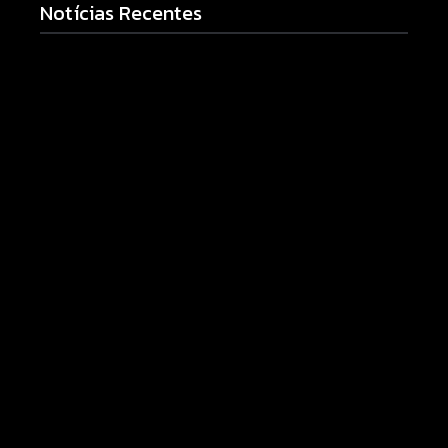
Notícias Recentes
Armadilhas reforçam monitoramento e tornam
combate à dengue mais eficiente
06/08/2026