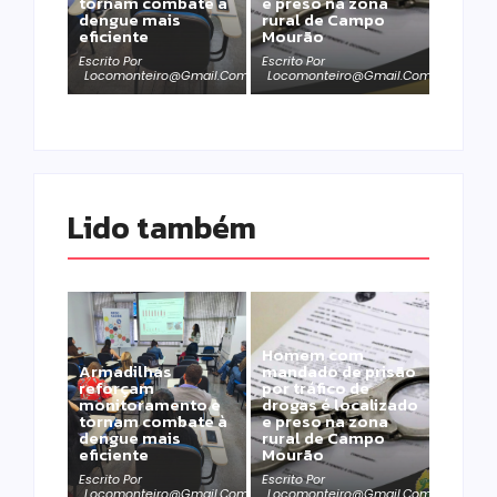
tornam combate à
e preso na zona
dengue mais
rural de Campo
eficiente
Mourão
Escrito Por
Escrito Por
Locomonteiro@gmail.com
Locomonteiro@gmail.com
Lido também 
Homem com
Armadilhas
mandado de prisão
reforçam
por tráfico de
monitoramento e
drogas é localizado
tornam combate à
e preso na zona
dengue mais
rural de Campo
eficiente
Mourão
Escrito Por
Escrito Por
Locomonteiro@gmail.com
Locomonteiro@gmail.com