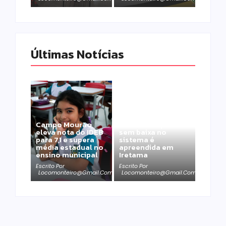
Últimas Notícias
Moto furtada em
Campo Mourão
2022 e recuperada
eleva nota do IDEB
sem baixa no
para 7,1 e supera
sistema é
média estadual no
apreendida em
ensino municipal
Iretama
Escrito Por
Escrito Por
Locomonteiro@gmail.com
Locomonteiro@gmail.com