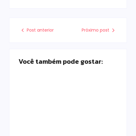
Post anterior
Próximo post
Você também pode gostar:
Campo Mourão é
Polícia Militar
premiada no 11º
prende mulher e
Congresso
apreende drogas e
Paranaense de
dinheiro por tráfico
Cidades Digitais e
em Peabiru
Inteligentes
Escrito Por
Escrito Por