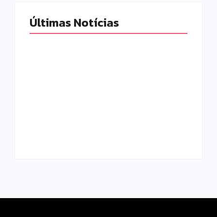
Últimas Notícias
Homem com
Armadilhas
mandado de prisão
reforçam
por tráfico de
monitoramento e
drogas é localizado
tornam combate à
e preso na zona
dengue mais
rural de Campo
eficiente
Mourão
Escrito Por
Escrito Por
Locomonteiro@gmail.com
Locomonteiro@gmail.com