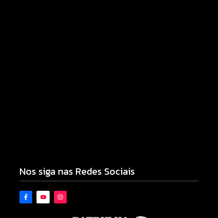
Armadilhas reforçam monitoramento e tornam
combate à dengue mais eficiente
06/08/2026
Nos siga nas Redes Sociais