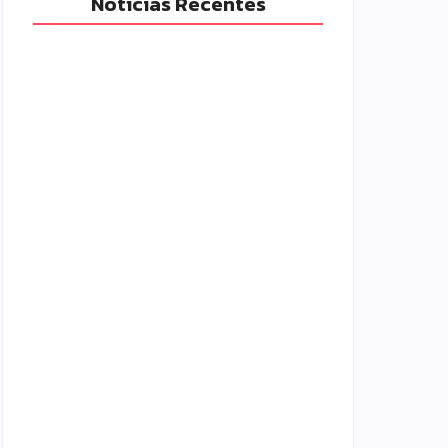
Notícias Recentes
Polícia Militar prende mulher e
apreende drogas e dinheiro por tráfico
em Peabiru
07/08/2026
Campo Mourão é premiada no 11º
Congresso Paranaense de Cidades
Digitais e Inteligentes
07/08/2026