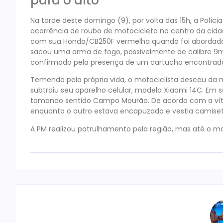
para o alto
Na tarde deste domingo (9), por volta das 15h, a Políci
ocorrência de roubo de motocicleta no centro da cid
com sua Honda/CB250F vermelha quando foi abordado 
sacou uma arma de fogo, possivelmente de calibre 9mm
confirmado pela presença de um cartucho encontrado 
Temendo pela própria vida, o motociclista desceu d
subtraiu seu aparelho celular, modelo Xiaomi 14C. Em 
tomando sentido Campo Mourão. De acordo com a víti
enquanto o outro estava encapuzado e vestia camise
A PM realizou patrulhamento pela região, mas até o m