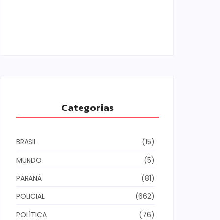
Armadilhas reforçam monitoramento e
tornam combate à dengue mais
eficiente
06/08/2026
Categorias
BRASIL
(15)
MUNDO
(5)
PARANÁ
(81)
POLICIAL
(662)
POLÍTICA
(76)