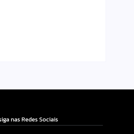
Homem com mandado de
prisão por tráfico de
am
drogas é localizado e
s
preso na zona rural de
Campo Mourão
l.com
Escrito Por
Locomonteiro@gmail.com
-
06/08/2026
siga nas Redes Sociais