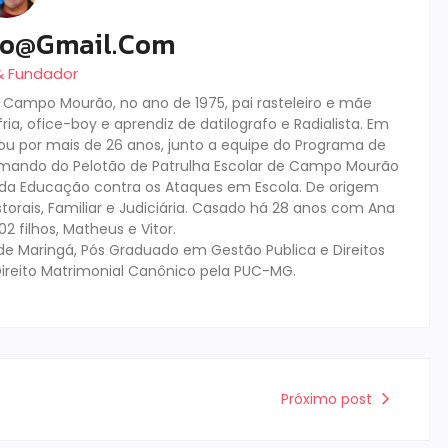
ro@gmail.com
 & Fundador
m Campo Mourão, no ano de 1975, pai rasteleiro e mãe
ia, ofice-boy e aprendiz de datilografo e Radialista. Em
tuou por mais de 26 anos, junto a equipe do Programa de
mando do Pelotão de Patrulha Escolar de Campo Mourão
s da Educação contra os Ataques em Escola. De origem
storais, Familiar e Judiciária. Casado há 28 anos com Ana
 filhos, Matheus e Vitor.
de Maringá, Pós Graduado em Gestão Publica e Direitos
ireito Matrimonial Canônico pela PUC-MG.
Próximo post