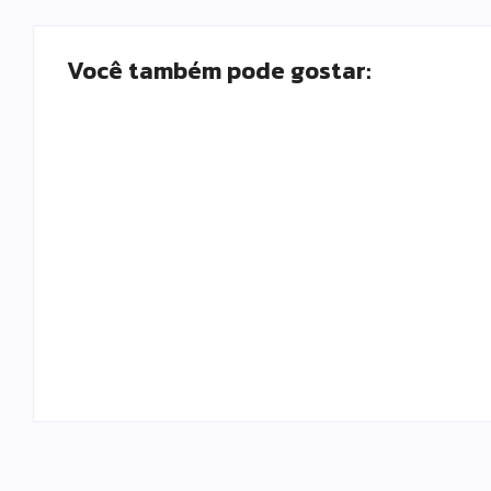
Você também pode gostar:
Polícia Militar prende mulher e apreende
drogas e dinheiro por tráfico em Peabiru
Escrito Por
Locomonteiro@gmail.com
-
07/08/2026