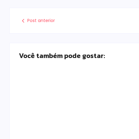
Post anterior
Você também pode gostar:
Polícia Militar prende mulher e apreende
drogas e dinheiro por tráfico em Peabiru
Escrito Por
Locomonteiro@gmail.com
-
07/08/2026