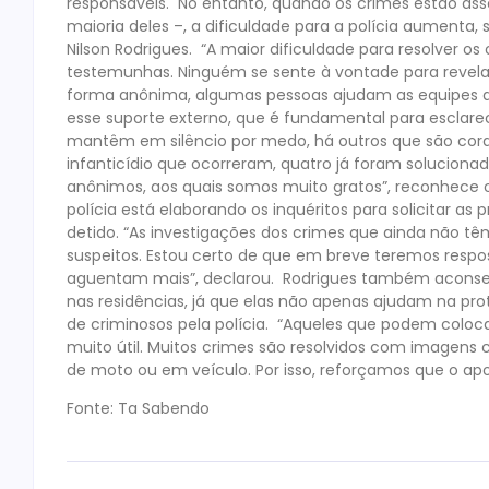
responsáveis. No entanto, quando os crimes estão ass
maioria deles –, a dificuldade para a polícia aumenta,
Nilson Rodrigues. “A maior dificuldade para resolver o
testemunhas. Ninguém se sente à vontade para revela
forma anônima, algumas pessoas ajudam as equipes de
esse suporte externo, que é fundamental para esclarec
mantêm em silêncio por medo, há outros que são cora
infanticídio que ocorreram, quatro já foram soluciona
anônimos, aos quais somos muito gratos”, reconhece o
polícia está elaborando os inquéritos para solicitar as p
detido. “As investigações dos crimes que ainda não 
suspeitos. Estou certo de que em breve teremos respo
aguentam mais”, declarou. Rodrigues também aconse
nas residências, já que elas não apenas ajudam na pro
de criminosos pela polícia. “Aqueles que podem coloc
muito útil. Muitos crimes são resolvidos com imagens c
de moto ou em veículo. Por isso, reforçamos que o apo
Fonte: Ta Sabendo