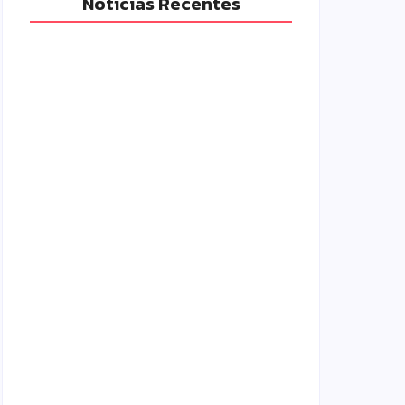
Notícias Recentes
Polícia Militar prende mulher e
apreende drogas e dinheiro por tráfico
em Peabiru
07/08/2026