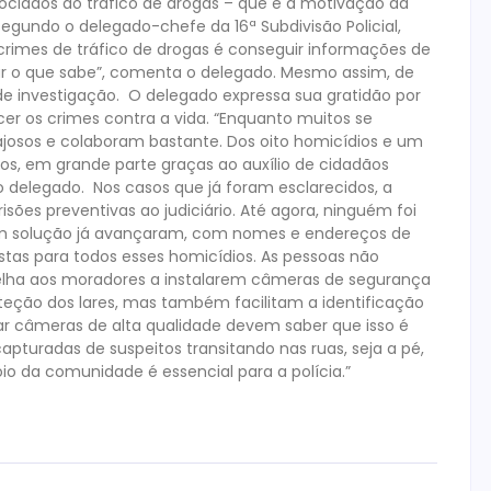
ociados ao tráfico de drogas – que é a motivação da
 segundo o delegado-chefe da 16ª Subdivisão Policial,
s crimes de tráfico de drogas é conseguir informações de
r o que sabe”, comenta o delegado. Mesmo assim, de
 investigação. O delegado expressa sua gratidão por
er os crimes contra a vida. “Enquanto muitos se
josos e colaboram bastante. Dos oito homicídios e um
dos, em grande parte graças ao auxílio de cidadãos
 delegado. Nos casos que já foram esclarecidos, a
risões preventivas ao judiciário. Até agora, ninguém foi
têm solução já avançaram, com nomes e endereços de
stas para todos esses homicídios. As pessoas não
lha aos moradores a instalarem câmeras de segurança
teção dos lares, mas também facilitam a identificação
ar câmeras de alta qualidade devem saber que isso é
apturadas de suspeitos transitando nas ruas, seja a pé,
io da comunidade é essencial para a polícia.”