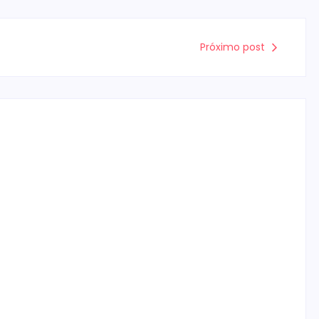
Próximo post
Campo Mourão é premiada no 11º
Congresso Paranaense de Cidades
Digitais e Inteligentes
Escrito Por
Locomonteiro@gmail.com
-
07/08/2026