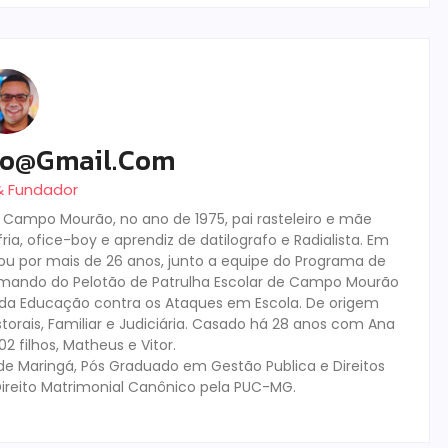
ro@gmail.com
 & Fundador
m Campo Mourão, no ano de 1975, pai rasteleiro e mãe
ia, ofice-boy e aprendiz de datilografo e Radialista. Em
tuou por mais de 26 anos, junto a equipe do Programa de
mando do Pelotão de Patrulha Escolar de Campo Mourão
s da Educação contra os Ataques em Escola. De origem
storais, Familiar e Judiciária. Casado há 28 anos com Ana
 filhos, Matheus e Vitor.
de Maringá, Pós Graduado em Gestão Publica e Direitos
ireito Matrimonial Canônico pela PUC-MG.