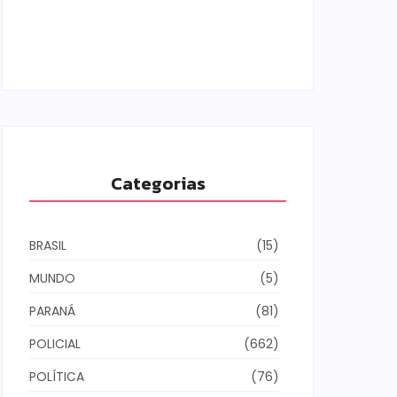
Armadilhas reforçam monitoramento e
tornam combate à dengue mais
eficiente
06/08/2026
Categorias
BRASIL
(15)
MUNDO
(5)
PARANÁ
(81)
POLICIAL
(662)
POLÍTICA
(76)