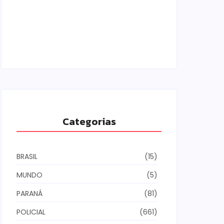
Campo Mourão eleva nota do IDEB para
7,1 e supera média estadual no ensino
municipal
06/08/2026
Categorias
BRASIL
(15)
MUNDO
(5)
PARANÁ
(81)
POLICIAL
(661)