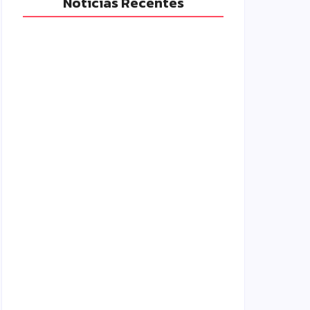
Notícias Recentes
Armadilhas reforçam monitoramento e
tornam combate à dengue mais
eficiente
06/08/2026
Homem com mandado de prisão por
tráfico de drogas é localizado e preso
na zona rural de Campo Mourão
06/08/2026