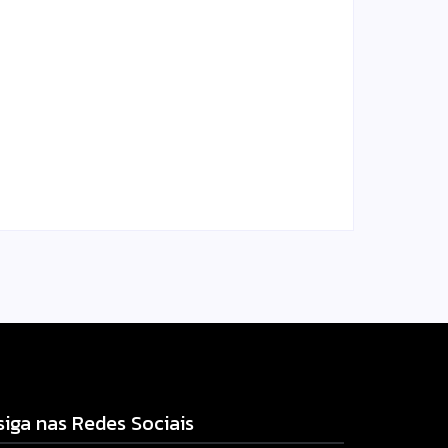
ota
Moto furtada em 2022 e
a
recuperada sem baixa no
ino
sistema é apreendida em
Iretama
l.com
Escrito Por
Locomonteiro@gmail.com
-
06/08/2026
siga nas Redes Sociais