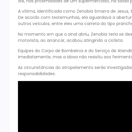
158, nas proximidades de um supermercado, na saída p
A vítima, identificada como Zenobia Smarra de Jesus, 
De acordo com testemunhas, ela aguardava a abertura
outros veículos, entre eles uma carreta do tipo pranch
No momento em que o sinal abriu, Zenobia teria se de
motorista, ao arrancar, acabou atingindo a ciclista.
Equipes do Corpo de Bombeiros e do Serviço de Aten
imediatamente, mas a idosa não resistiu aos ferimento
As circunstâncias do atropelamento serão investigad
responsabilidades.