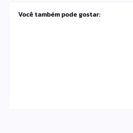
Você também pode gostar:
Armadilhas reforçam monitoramento e
tornam combate à dengue mais eficiente
Escrito Por
Locomonteiro@gmail.com
-
06/08/2026