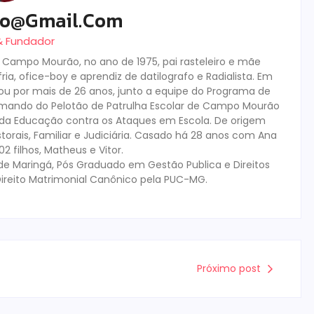
ro@gmail.com
 & Fundador
m Campo Mourão, no ano de 1975, pai rasteleiro e mãe
ia, ofice-boy e aprendiz de datilografo e Radialista. Em
tuou por mais de 26 anos, junto a equipe do Programa de
mando do Pelotão de Patrulha Escolar de Campo Mourão
s da Educação contra os Ataques em Escola. De origem
storais, Familiar e Judiciária. Casado há 28 anos com Ana
 filhos, Matheus e Vitor.
de Maringá, Pós Graduado em Gestão Publica e Direitos
ireito Matrimonial Canônico pela PUC-MG.
Próximo post