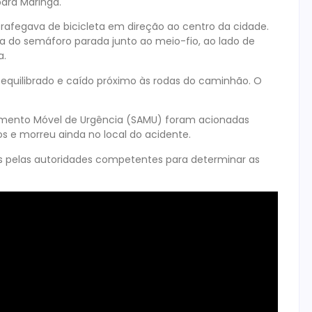
ara Maringá.
trafegava de bicicleta em direção ao centro da cidade.
 do semáforo parada junto ao meio-fio, ao lado de
a.
sequilibrado e caído próximo às rodas do caminhão. O
dimento Móvel de Urgência (SAMU) foram acionadas
s e morreu ainda no local do acidente.
as pelas autoridades competentes para determinar as