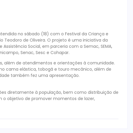
atendida no sábado (18) com o Festival da Criança e
o Teodoro de Oliveira. O projeto é uma iniciativa da
e Assistência Social, em parceria com a Semac, SEMA,
 Unicampo, Senac, Sesc e Cohapar.
is, além de atendimentos e orientações à comunidade.
omo cama elástica, tobogã e touro mecânico, além de
or Idade também fez uma apresentação.
ões diretamente à população, bem como distribuição de
m o objetivo de promover momentos de lazer,