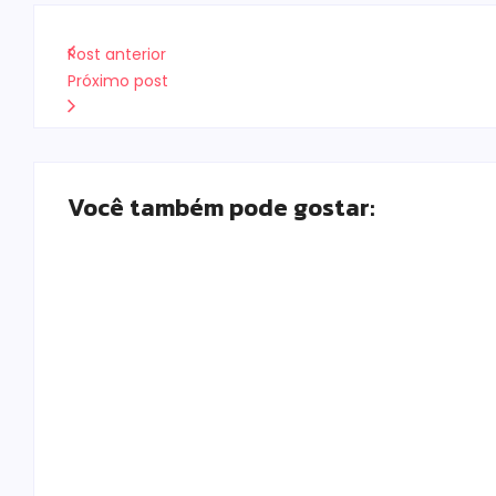
Post anterior
Próximo post
Você também pode gostar:
Campo Mourão realiza campanha de exames 
feira (5)
Escrito Por
Locomonteiro@gmail.com
-
05/08/2026
Câmara aprova abertura de CPI para invest
Escrito Por
Locomonteiro@gmail.com