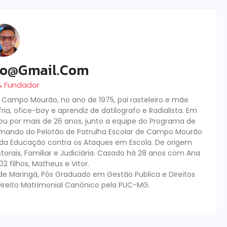
ro@gmail.com
 & Fundador
m Campo Mourão, no ano de 1975, pai rasteleiro e mãe
ia, ofice-boy e aprendiz de datilografo e Radialista. Em
tuou por mais de 26 anos, junto a equipe do Programa de
mando do Pelotão de Patrulha Escolar de Campo Mourão
s da Educação contra os Ataques em Escola. De origem
storais, Familiar e Judiciária. Casado há 28 anos com Ana
 filhos, Matheus e Vitor.
de Maringá, Pós Graduado em Gestão Publica e Direitos
ireito Matrimonial Canônico pela PUC-MG.