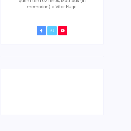
quem tem 02 filhos, Matheus (in
memorian) e Vitor Hugo.