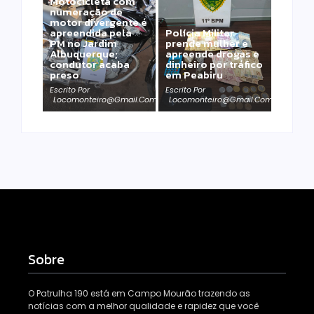
Motocicleta com
numeração de
motor divergente é
apreendida pela
Polícia Militar
PM no Jardim
prende mulher e
Albuquerque;
apreende drogas e
condutor acaba
dinheiro por tráfico
preso
em Peabiru
Escrito Por
Escrito Por
Locomonteiro@gmail.com
Locomonteiro@gmail.com
Sobre
O Patrulha 190 está em Campo Mourão trazendo as
notícias com a melhor qualidade e rapidez que você