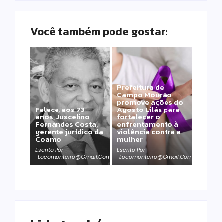
Você também pode gostar:
Prefeitura de
Campo Mourão
promove ações do
Falece, aos 73
Agosto Lilás para
anos, Juscelino
fortalecer o
Fernandes Costa,
enfrentamento à
gerente jurídico da
violência contra a
Coamo
mulher
Escrito Por
Escrito Por
Locomonteiro@gmail.com
Locomonteiro@gmail.com