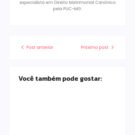
especialista em Direito Matrimonial Canônico
pela PUC-MG.
Post anterior
Próximo post
Você também pode gostar:
Prefeitura de
Campo Mourão
promove ações do
Falece, aos 73
Agosto Lilás para
anos, Juscelino
fortalecer o
Fernandes Costa,
enfrentamento à