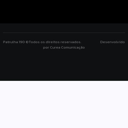
Patrulha 190 ©Todos os direitos reservados. Desenvolvido
por Curea Comunicação