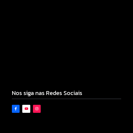
Prefeitura de Campo Mourão promove ações do
Agosto Lilás para fortalecer o enfrentamento à
violência contra a mulher
08/08/2026
Motocicleta com numeração de motor divergente
é apreendida pela PM no Jardim Albuquerque;
condutor acaba preso
08/08/2026
Nos siga nas Redes Sociais