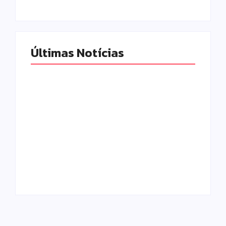
Últimas Notícias
Motocicleta com
numeração de
motor divergente é
apreendida pela
Polícia Militar
PM no Jardim
prende mulher e
Albuquerque;
apreende drogas e
condutor acaba
dinheiro por tráfico
preso
em Peabiru
Escrito Por
Escrito Por
Locomonteiro@gmail.com
Locomonteiro@gmail.com