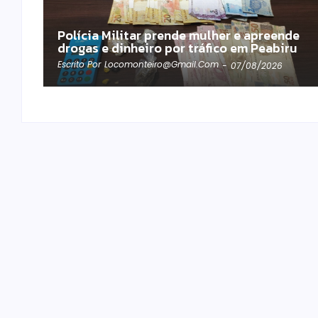
Polícia Militar prende mulher e apreende
drogas e dinheiro por tráfico em Peabiru
Escrito Por
Locomonteiro@gmail.com
-
07/08/2026