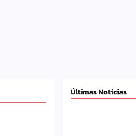
Últimas Notícias
Armadilhas reforçam
rão é premiada