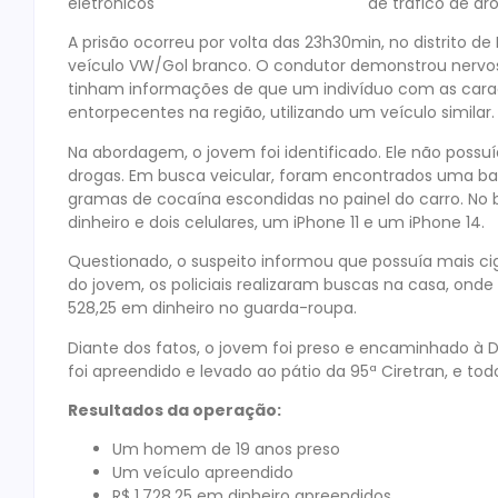
de tráfico de dr
A prisão ocorreu por volta das 23h30min, no distrito de 
veículo VW/Gol branco. O condutor demonstrou nervosis
tinham informações de que um indivíduo com as caracte
entorpecentes na região, utilizando um veículo similar.
Na abordagem, o jovem foi identificado. Ele não possuí
drogas. Em busca veicular, foram encontrados uma bala
gramas de cocaína escondidas no painel do carro. No b
dinheiro e dois celulares, um iPhone 11 e um iPhone 14.
Questionado, o suspeito informou que possuía mais ci
do jovem, os policiais realizaram buscas na casa, ond
528,25 em dinheiro no guarda-roupa.
Diante dos fatos, o jovem foi preso e encaminhado à De
foi apreendido e levado ao pátio da 95ª Ciretran, e todo
Resultados da operação:
Um homem de 19 anos preso
Um veículo apreendido
R$ 1.728,25 em dinheiro apreendidos