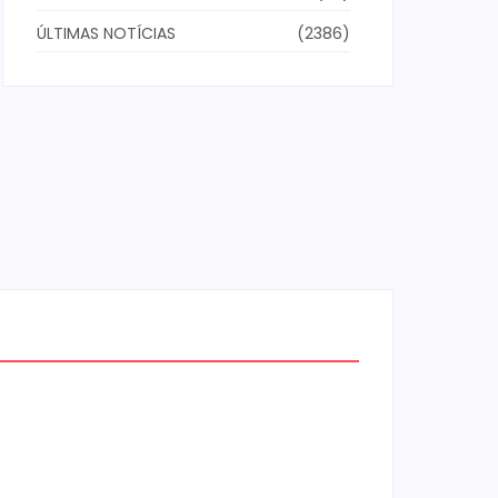
ÚLTIMAS NOTÍCIAS
(2386)
Homem com mandado de
prisão por tráfico de