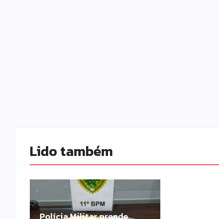
Lido também 
Polícia Militar prende
Campo Mou