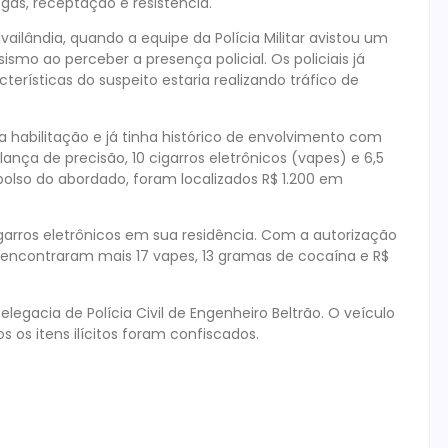
ogas, receptação e resistência.
Ivailândia, quando a equipe da Polícia Militar avistou um
mo ao perceber a presença policial. Os policiais já
rísticas do suspeito estaria realizando tráfico de
a habilitação e já tinha histórico de envolvimento com
nça de precisão, 10 cigarros eletrônicos (vapes) e 6,5
olso do abordado, foram localizados R$ 1.200 em
garros eletrônicos em sua residência. Com a autorização
e encontraram mais 17 vapes, 13 gramas de cocaína e R$
legacia de Polícia Civil de Engenheiro Beltrão. O veículo
s os itens ilícitos foram confiscados.