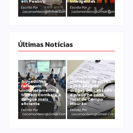
em Peabiru
Inteligentes
Escrito Por
Escrito Por
Locomonteiro@gmail.com
Locomonteiro@gmail.com
Últimas Notícias
Homem com
Armadilhas
mandado de prisão
reforçam
por tráfico de
monitoramento e
drogas é localizado
tornam combate à
e preso na zona
dengue mais
rural de Campo
eficiente
Mourão
Escrito Por
Escrito Por
Locomonteiro@gmail.com
Locomonteiro@gmail.com