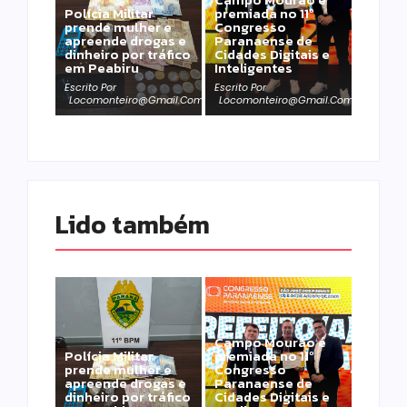
Polícia Militar
premiada no 11º
prende mulher e
Congresso
apreende drogas e
Paranaense de
dinheiro por tráfico
Cidades Digitais e
em Peabiru
Inteligentes
Escrito Por
Escrito Por
Locomonteiro@gmail.com
Locomonteiro@gmail.com
Lido também 
Campo Mourão é
Polícia Militar
premiada no 11º
prende mulher e
Congresso
apreende drogas e
Paranaense de
dinheiro por tráfico
Cidades Digitais e