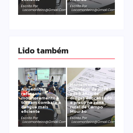
Escrito Por
Escrito Por
Locomonteiro@gmail.com
Locomonteiro@gmail.com
Lido também 
Homem com
Armadilhas
mandado de prisão
reforçam
por tráfico de
monitoramento e
drogas é localizado
tornam combate à
e preso na zona
dengue mais
rural de Campo
eficiente
Mourão
Escrito Por
Escrito Por
Locomonteiro@gmail.com
Locomonteiro@gmail.com