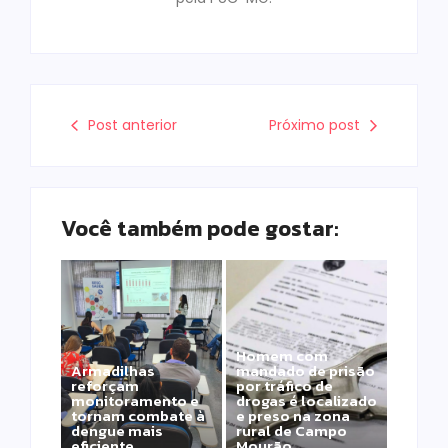
Post anterior
Próximo post
Você também pode gostar:
Homem com
Armadilhas
mandado de prisão
reforçam
por tráfico de
monitoramento e
drogas é localizado
tornam combate à
e preso na zona
dengue mais
rural de Campo
eficiente
Mourão