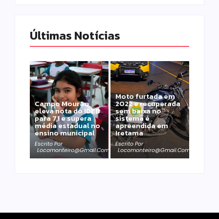
Últimas Notícias
Moto furtada em
Campo Mourão
2022 e recuperada
eleva nota do IDEB
sem baixa no
para 7,1 e supera
sistema é
média estadual no
apreendida em
ensino municipal
Iretama
Escrito Por
Escrito Por
Locomonteiro@gmail.com
Locomonteiro@gmail.com