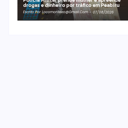
drogas e dinheiro por tráfico em Peabiru
Escrito Por
Locomonteiro@gmail.com
-
07/08/2026