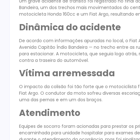
Um grave acidente de trânsito foi registrado no final 
Bandeira, um dos trechos mais movimentados do cent
motocicleta Honda 160cc e um Fiat Argo, resultando 
Dinâmica do acidente
De acordo com informações apuradas no local, o Fiat 
Avenida Capitão Índio Bandeira — no trecho entre as
para estacionar. A motocicleta, que seguia logo atrás
contra a traseira do automóvel.
Vítima arremessada
O impacto da colisão foi tão forte que o motociclista 
Fiat Argo. O condutor da moto sofreu diversas escoria
uma das pernas e em um dos braços.
Atendimento
Equipes de socorro foram acionadas para prestar os pr
encaminhada para unidade hospitalar para exames deta
durante o atendimento da ocorrência, mas foi sinalizad