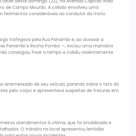
da tarde deste domingo (22), na Avenida Capitão Índio
ro de Campo Mourão. A colisão envolveu uma
em ferimentos consideráveis ao condutor da moto.
Argo trafegava pela Rua Panambi e, ao acessar a
 ruas Panambi e Rocha Pombo —, iniciou uma manobra
, não conseguiu frear a tempo e colidiu violentamente
foi arremessado de seu veículo, parando sobre o teto do
ções pelo corpo e apresentava suspeitas de fraturas em
imeiros atendimentos à vítima, que foi imobilizada e
lhados. O trânsito no local apresentou lentidão
o para evitar novos incidentes.