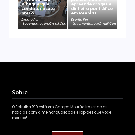
Albuquerque;
apreende drogas e
condutor acaba
dinheiro por tráfico
preso
em Peabiru
Escrito Por
Escrito Por
Locomonteiro@gmail.com
Locomonteiro@gmail.com
Sobre
O Patrulha 190 está em Campo Mourão trazendo as
notícias com a melhor qualidade e rapidez que você
merece!