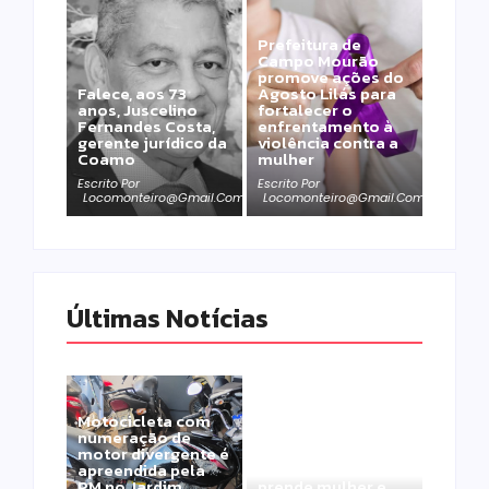
Prefeitura de
Campo Mourão
promove ações do
Falece, aos 73
Agosto Lilás para
anos, Juscelino
fortalecer o
Fernandes Costa,
enfrentamento à
gerente jurídico da
violência contra a
Coamo
mulher
Escrito Por
Escrito Por
Locomonteiro@gmail.com
Locomonteiro@gmail.com
Últimas Notícias
Motocicleta com
numeração de
motor divergente é
apreendida pela
Polícia Militar
PM no Jardim
prende mulher e