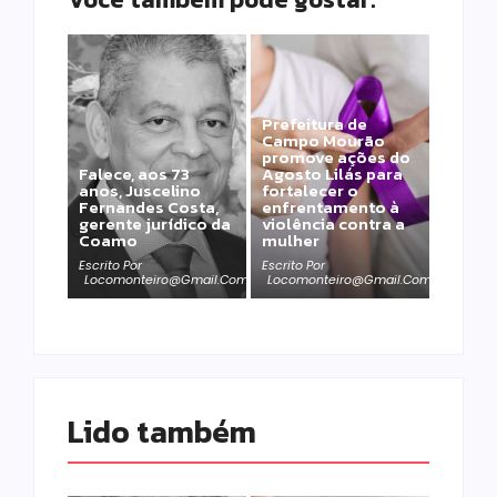
Prefeitura de
Campo Mourão
promove ações do
Falece, aos 73
Agosto Lilás para
anos, Juscelino
fortalecer o
Fernandes Costa,
enfrentamento à
gerente jurídico da
violência contra a
Coamo
mulher
Escrito Por
Escrito Por
Locomonteiro@gmail.com
Locomonteiro@gmail.com
Lido também 