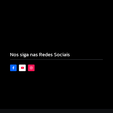
Tornado atinge Piraí do Sul e deixa rastro de
destruição nos Campos Gerais
10/08/2026
Novo piso do Belin Carolo une esporte, educação
e projeção nacional para Campo Mourão
10/08/2026
Nos siga nas Redes Sociais