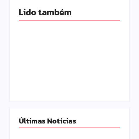
Lido também 
Morador chama a
polícia por barulho
no quintal e acaba
Tornado atinge
preso por
Piraí do Sul e deixa
mandado em
rastro de
aberto em Campo
destruição nos
Mourão
Campos Gerais
Escrito Por
Escrito Por
Locomonteiro@gmail.com
Locomonteiro@gmail.com
Últimas Notícias