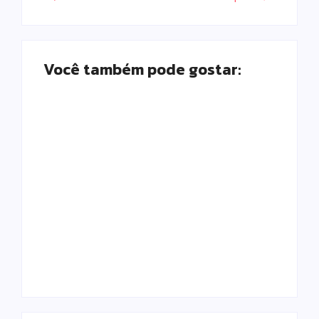
Você também pode gostar:
Morador chama a
polícia por barulho
no quintal e acaba
Tornado atinge
preso por
Piraí do Sul e deixa
mandado em
rastro de
aberto em Campo
destruição nos
Mourão
Campos Gerais
Escrito Por
Escrito Por
Locomonteiro@gmail.com
Locomonteiro@gmail.com