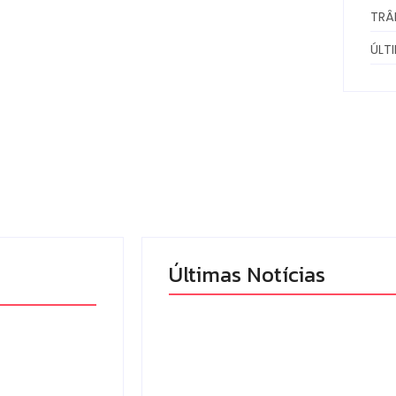
TRÂ
ÚLT
Últimas Notícias
mandado
Campo Mourão eleva
 tráfico de
nota do IDEB para 7,1 e