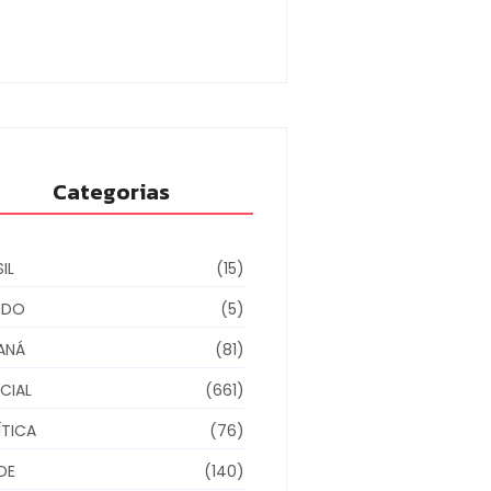
ino municipal
6/08/2026
Categorias
IL
(15)
NDO
(5)
ANÁ
(81)
CIAL
(661)
ÍTICA
(76)
DE
(140)