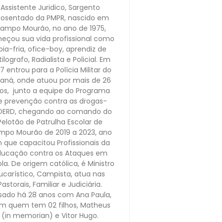
Assistente Juridico, Sargento
osentado da PMPR, nascido em
ampo Mourão, no ano de 1975,
eçou sua vida profissional como
oia-fria, ofice-boy, aprendiz de
ilografo, Radialista e Policial. Em
7 entrou para a Polícia Militar do
raná, onde atuou por mais de 26
os, junto a equipe do Programa
e prevenção contra as drogas-
OERD, chegando ao comando do
Pelotão de Patrulha Escolar de
po Mourão de 2019 a 2023, ano
 que capacitou Profissionais da
ducação contra os Ataques em
la. De origem católica, é Ministro
ucarístico, Campista, atua nas
Pastorais, Familiar e Judiciária.
sado há 28 anos com Ana Paula,
m quem tem 02 filhos, Matheus
(in memorian) e Vitor Hugo.