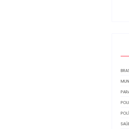
ens
0
BRAS
MU
PAR
POLI
POL
SAÚ