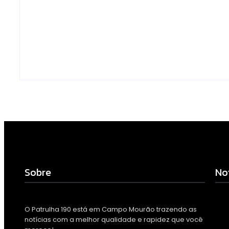
monitoramento e
drogas é loca
tornam combate à
preso na zona
dengue mais eficiente
Campo Mour
Escrito Por
Escrito Por
Locomonteiro@gmail.com
Locomonteiro@g
-
06/08/2026
-
06/08/2026
Sobre
No
O Patrulha 190 está em Campo Mourão trazendo as
notícias com a melhor qualidade e rapidez que você
Arm
com