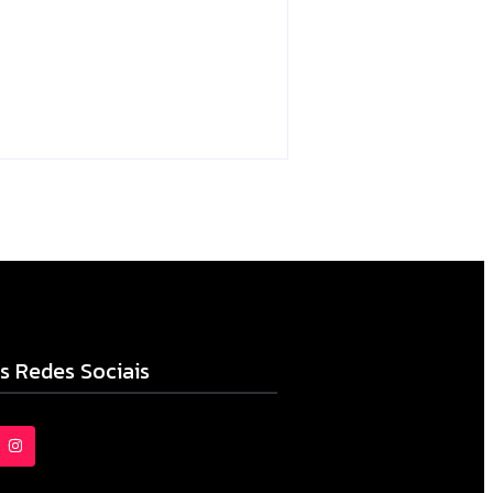
no sistema é
apreendida em Iretama
Escrito Por
Locomonteiro@gmail.com
06/08/2026
s Redes Sociais