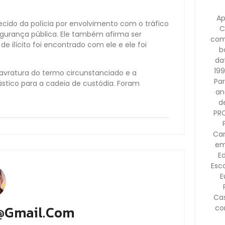
Ap
cido da polícia por envolvimento com o tráfico
C
egurança pública. Ele também afirma ser
com
e ilícito foi encontrado com ele e ele foi
b
dat
199
vratura do termo circunstanciado e a
Pa
stico para a cadeia de custódia. Foram
an
d
PR
Cam
em
E
Esco
E
Ca
@gmail.com
co