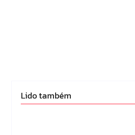
Lido também 
Homem com 
Armadilhas reforçam
de prisão por