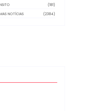
NSITO
(181)
IMAS NOTÍCIAS
(2384)
Moto furtada em 2022 e
recuperada sem baixa