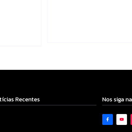
lizado e
supera média estadual
 rural de
no ensino municipal
ão
Escrito Por
Locomonteiro@gmail.com
mail.com
-
06/08/2026
-
tícias Recentes
Nos siga na
adilhas reforçam monitoramento e tornam
bate à dengue mais eficiente