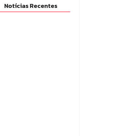
Notícias Recentes
adilhas reforçam
itoramento e tornam combate
engue mais eficiente
6/08/2026
em com mandado de prisão
tráfico de drogas é localizado e
so na zona rural de Campo
rão
6/08/2026
po Mourão eleva nota do IDEB
 7,1 e supera média estadual no