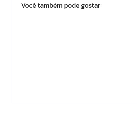
Você também pode gostar:
Armadilhas reforçam monitoramento
e tornam combate à dengue mais
eficiente
Escrito Por
Locomonteiro@gmail.com
-
06/08/2026