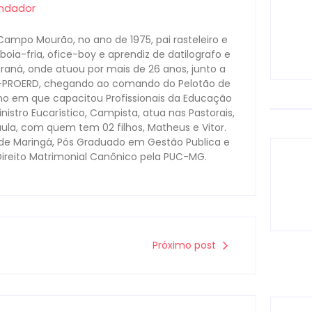
undador
Campo Mourão, no ano de 1975, pai rasteleiro e
oia-fria, ofice-boy e aprendiz de datilografo e
Paraná, onde atuou por mais de 26 anos, junto a
s-PROERD, chegando ao comando do Pelotão de
no em que capacitou Profissionais da Educação
nistro Eucarístico, Campista, atua nas Pastorais,
aula, com quem tem 02 filhos, Matheus e Vitor.
ade Maringá, Pós Graduado em Gestão Publica e
Direito Matrimonial Canônico pela PUC-MG.
Próximo post