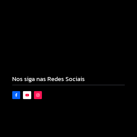
Campo Mourão é premiada no 11º Congresso
Paranaense de Cidades Digitais e Inteligentes
07/08/2026
Armadilhas reforçam monitoramento e tornam
combate à dengue mais eficiente
06/08/2026
Nos siga nas Redes Sociais