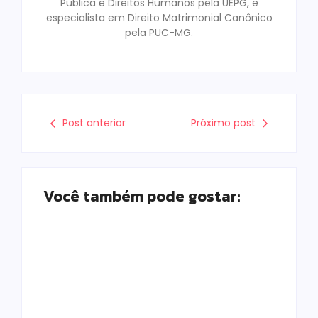
Publica e Direitos Humanos pela UEPG, e
especialista em Direito Matrimonial Canônico
pela PUC-MG.
Post anterior
Próximo post
Você também pode gostar:
Campo Mourão
realiza campanha
Câmara aprova