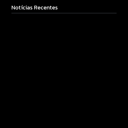
Notícias Recentes
Campo Mourão realiza campanha de exames
preventivos para mulheres nesta quarta-feira (5)
05/08/2026