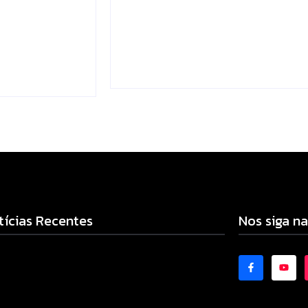
gitais e
dengue mais eficiente
Escrito Por
Locomonteiro@gmail.com
mail.com
-
06/08/2026
-
tícias Recentes
Nos siga na
cia Militar prende mulher e apreende drogas e
eiro por tráfico em Peabiru