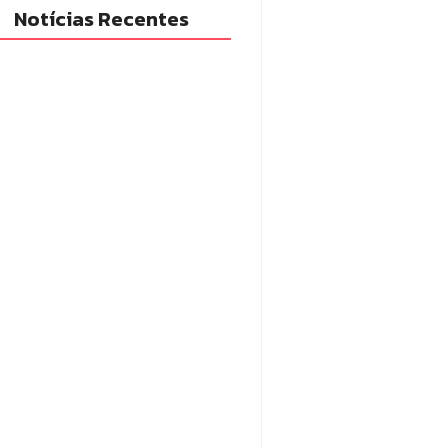
Notícias Recentes
cia Militar prende mulher e
eende drogas e dinheiro por
fico em Peabiru
7/08/2026
po Mourão é premiada no 11º
gresso Paranaense de Cidades
tais e Inteligentes
7/08/2026
adilhas reforçam
itoramento e tornam combate
engue mais eficiente