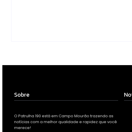
drogas e dinheiro por
de Cidades Di
tráfico em Peabiru
Inteligentes
Escrito Por
Escrito Por
Locomonteiro@gmail.com
Locomonteiro@g
-
07/08/2026
-
07/08/2026
Sobre
No
O Patrulha 190 está em Campo Mourão trazendo as
notícias com a melhor qualidade e rapidez que você
Polí
dinh
merece!