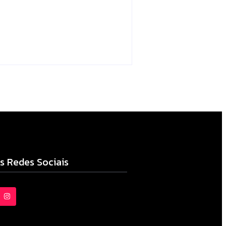
Campo Mourão
Escrito Por
Locomonteiro@gmail.com
06/08/2026
s Redes Sociais