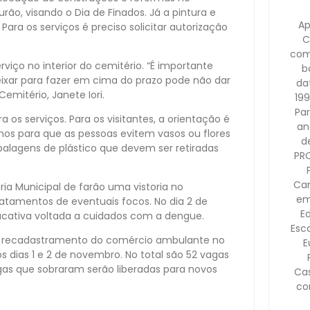
o, visando o Dia de Finados. Já a pintura e
Ap
Para os serviços é preciso solicitar autorização
C
com
rviço no interior do cemitério. “É importante
b
ixar para fazer em cima do prazo pode não dar
dat
emitério, Janete Iori.
199
Pa
 os serviços. Para os visitantes, a orientação é
an
mos para que as pessoas evitem vasos ou flores
d
agens de plástico que devem ser retiradas
PR
Cam
a Municipal de farão uma vistoria no
em
atamentos de eventuais focos. No dia 2 de
E
cativa voltada a cuidados com a dengue.
Esco
ra recadastramento do comércio ambulante no
E
 dias 1 e 2 de novembro. No total são 52 vagas
gas que sobraram serão liberadas para novos
Ca
co