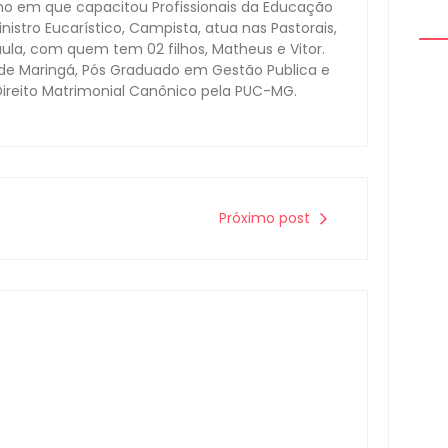
no em que capacitou Profissionais da Educação
nistro Eucarístico, Campista, atua nas Pastorais,
aula, com quem tem 02 filhos, Matheus e Vitor.
ade Maringá, Pós Graduado em Gestão Publica e
Direito Matrimonial Canônico pela PUC-MG.
Polí
apr
trá
0
Próximo post
Cam
Con
Digi
0
Arm
mon
à d