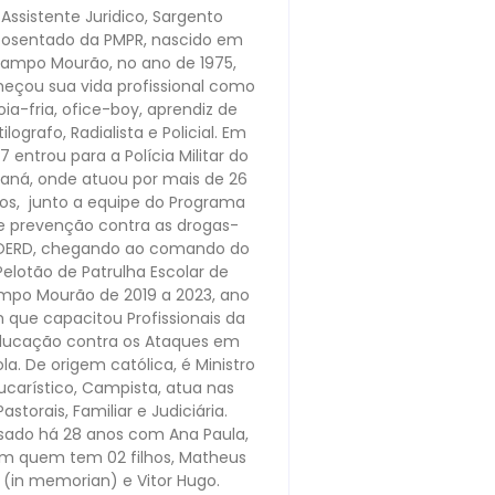
Assistente Juridico, Sargento
osentado da PMPR, nascido em
ampo Mourão, no ano de 1975,
eçou sua vida profissional como
oia-fria, ofice-boy, aprendiz de
ilografo, Radialista e Policial. Em
7 entrou para a Polícia Militar do
raná, onde atuou por mais de 26
os, junto a equipe do Programa
e prevenção contra as drogas-
OERD, chegando ao comando do
Pelotão de Patrulha Escolar de
po Mourão de 2019 a 2023, ano
 que capacitou Profissionais da
ducação contra os Ataques em
la. De origem católica, é Ministro
ucarístico, Campista, atua nas
Pastorais, Familiar e Judiciária.
sado há 28 anos com Ana Paula,
m quem tem 02 filhos, Matheus
(in memorian) e Vitor Hugo.