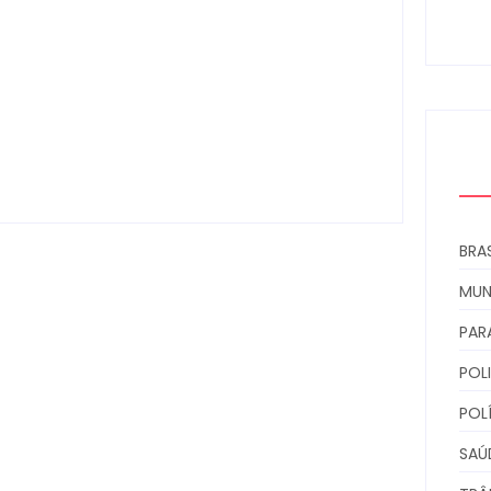
0
Campo Mourão é premiada no 11º
Congresso Paranaense de Cidades
Digitais e Inteligentes
Escrito Por
Locomonteiro@gmail.com
-
07/08/2026
BRAS
MU
PAR
POLI
POL
SAÚ