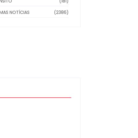
NSITO
(181)
IMAS NOTÍCIAS
(2386)
Homem com mandado
de prisão por tráfico de
drogas é localizado e
preso na zona rural de