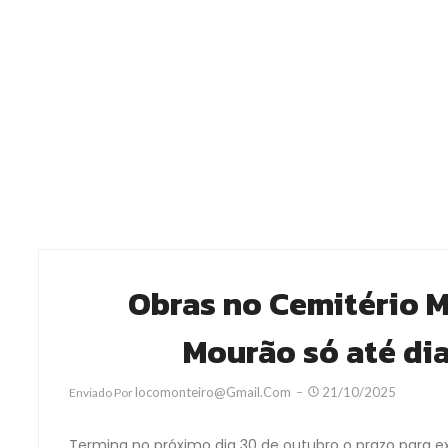
Obras no Cemitério 
Mourão só até di
Locomonteiro@gmail.com
21/10/2025
Enviado Por
Termina no próximo dia 30 de outubro o prazo para 