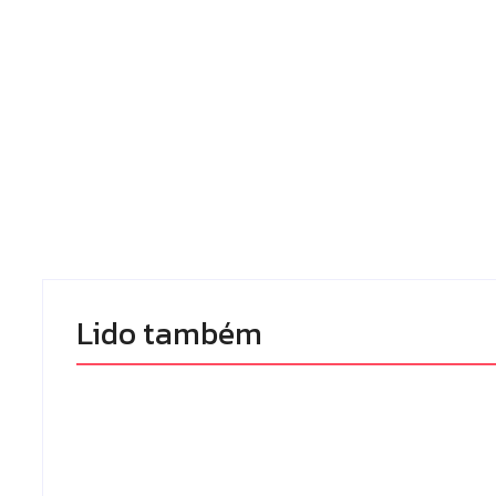
Lido também 
Campo Mourã
Polícia Militar prende
premiada no 1
mulher e apreende
Congresso P