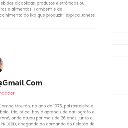
ebidas alcoólicas, produtos eletrônicos ou
foros e alimentos. Também é de
olhimento do lixo que produzir”, explica Janete.
@gmail.com
undador
Campo Mourão, no ano de 1975, pai rasteleiro e
oia-fria, ofice-boy e aprendiz de datilografo e
Paraná, onde atuou por mais de 26 anos, junto a
s-PROERD, chegando ao comando do Pelotão de