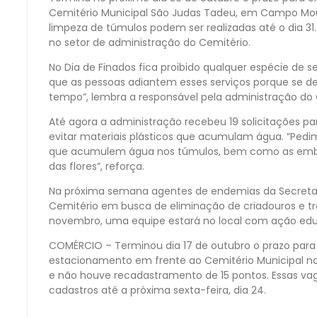
Cemitério Municipal São Judas Tadeu, em Campo Mourã
limpeza de túmulos podem ser realizadas até o dia 31. 
no setor de administração do Cemitério.
No Dia de Finados fica proibido qualquer espécie de se
que as pessoas adiantem esses serviços porque se de
tempo”, lembra a responsável pela administração do C
Até agora a administração recebeu 19 solicitações para
evitar materiais plásticos que acumulam água. “Pedi
que acumulem água nos túmulos, bem como as embal
das flores”, reforça.
Na próxima semana agentes de endemias da Secretari
Cemitério em busca de eliminação de criadouros e tr
novembro, uma equipe estará no local com ação edu
COMÉRCIO – Terminou dia 17 de outubro o prazo pa
estacionamento em frente ao Cemitério Municipal nos
e não houve recadastramento de 15 pontos. Essas va
cadastros até a próxima sexta-feira, dia 24.