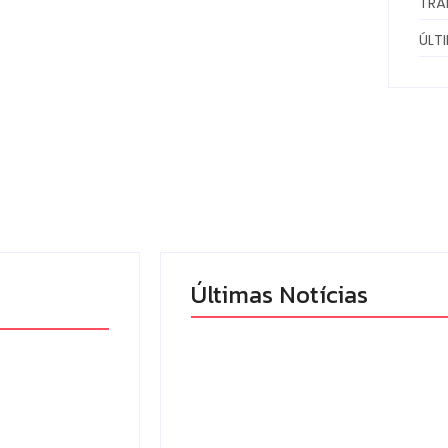
TRÂ
ÚLT
Últimas Notícias
o é
Armadilhas reforçam
1º
monitoramento e
aranaense
tornam combate à