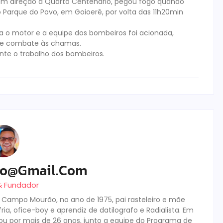
em direção a Quarto Centenário, pegou fogo quando
 Parque do Povo, em Goioerê, por volta das 11h20min
a o motor e a equipe dos bombeiros foi acionada,
 de combate às chamas.
ante o trabalho dos bombeiros.
ro@gmail.com
 & Fundador
m Campo Mourão, no ano de 1975, pai rasteleiro e mãe
ia, ofice-boy e aprendiz de datilografo e Radialista. Em
tuou por mais de 26 anos, junto a equipe do Programa de