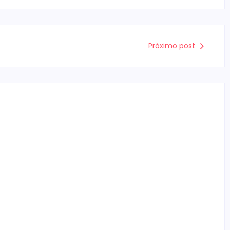
Próximo post
Câmara aprova abertura de CPI para
investigar denúncias sobre o SAMU
Escrito Por
Locomonteiro@gmail.com
-
05/08/2026