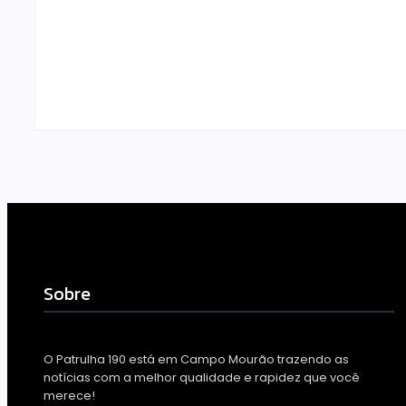
campanha de exames
Câmara ap
preventivos para mulheres
CPI para i
nesta quarta-feira (5)
denúncias
Escrito Por
Locomonteiro@gmail.com
Escrito Por
Loc
-
05/08/2026
-
05/08/2026
Sobre
O Patrulha 190 está em Campo Mourão trazendo as
notícias com a melhor qualidade e rapidez que você
merece!