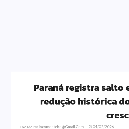
Paraná registra salt
redução histórica do
cres
Locomonteiro@gmail.com
04/02/2026
Enviado Por