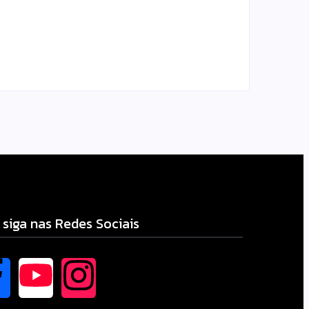
gás
ENTRE LUIZIANA E
ga
BOURBÔNIA
il.com
Escrito Por
Locomonteiro@gmail.com
-
04/08/2026
 siga nas Redes Sociais