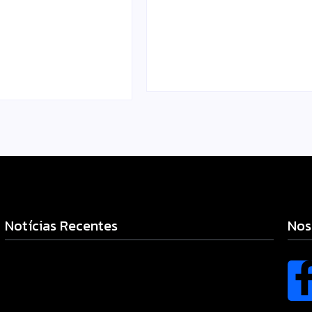
rova abertura de
de combustíveis e do 
nvestigar
de cozinha para entre
 sobre o SAMU
Escrito Por
Locomonteiro@gma
omonteiro@gmail.com
-
04/08/2026
Notícias Recentes
Nos
Campo Mourão realiza campanha de exames preventivos
para mulheres nesta quarta-feira (5)