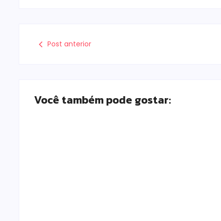
Post anterior
Você também pode gostar:
Campo Mourão realiza campanha de
exames preventivos para mulheres nesta
quarta-feira (5)
Escrito Por
Locomonteiro@gmail.com
-
05/08/2026