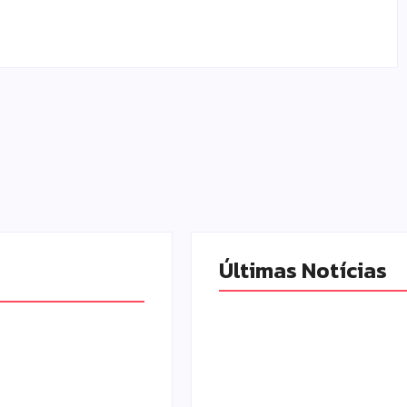
Últimas Notícias
Pesquisa do Procon d
Campo Mourão apont
queda nos menores pr