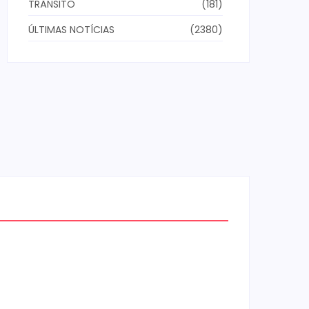
TRÂNSITO
(181)
ÚLTIMAS NOTÍCIAS
(2380)
AGRICULTOR E
e
FUNCIONÁRIO PERDEM A
a
VIDA EM ACIDENTE
eços
TRÁGICO NA PR-549,