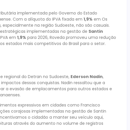
tributária implementada pelo Governo do Estado
ense. Com a alíquota do IPVA fixada em
1,9%
em Os
 especialmente na região Sudoeste, não são casuais.
s estratégicas implementadas na gestão de
Santin
o IPVA em
1,9%
para 2026, Roveda promoveu uma redução
 estados mais competitivos do Brasil para o setor.
e regional do Detran no Sudoeste,
Ederson Nadin
,
 impactos dessas conquistas. Nadin ressaltou que a
 frear a evasão de emplacamentos para outros estados e
ranaenses.
cimentos expressivos em cidades como Francisco
s ações corajosas implementadas na gestão de Santin
 incentivamos o cidadão a manter seu veículo aqui,
eituras através do aumento no volume de registros