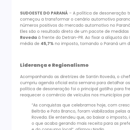
SUDOESTE DO PARANÁ
– A política de desoneração 
começou a transformar o cenário automotivo parana
números positivos do mercado automotivo no Paraná,
Eles são o resultado direto de um pacote de medida
Roveda
à frente do Detran-PR. Ao fixar a alíquota d
média de
45,7%
no imposto, tornando o Paraná um dos
Liderança e Regionalismo
Acompanhando as diretrizes de Santin Roveda, o chef
cumpriu agenda oficial esta semana para detalhar os
política de desoneração foi o principal gatilho para
reaquecer o comércio de veículos nos municípios pa
“As conquistas que celebramos hoje, com cres
Beltrão e Pato Branco, foram viabilizadas pela
Roveda. Ele entendeu que, ao baixar o imposto,
o que acaba gerando mais receita para as pref
e do consumo local”, afirmou Nadin.