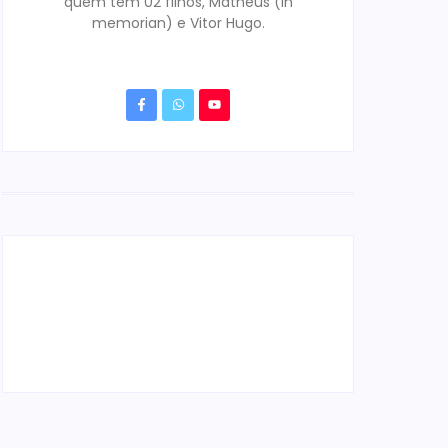
quem tem 02 filhos, Matheus (in
memorian) e Vitor Hugo.