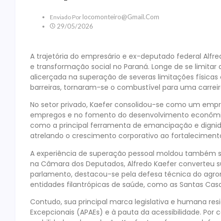
Locomonteiro@gmail.com
Enviado Por
29/05/2026
A trajetória do empresário e ex-deputado federal Alfr
e transformação social no Paraná. Longe de se limitar a
alicerçada na superação de severas limitações físicas
barreiras, tornaram-se o combustível para uma carreira
No setor privado, Kaefer consolidou-se como um empr
empregos e no fomento do desenvolvimento econômico
como a principal ferramenta de emancipação e dignid
atrelando o crescimento corporativo ao fortalecimen
A experiência de superação pessoal moldou também su
na Câmara dos Deputados, Alfredo Kaefer converteu sua
parlamento, destacou-se pela defesa técnica do agron
entidades filantrópicas de saúde, como as Santas Casa
Contudo, sua principal marca legislativa e humana resi
Excepcionais (APAEs) e à pauta da acessibilidade. Por