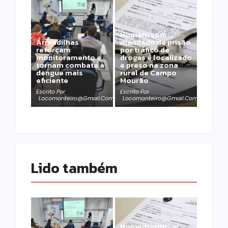
Homem com
Armadilhas
mandado de prisão
reforçam
por tráfico de
monitoramento e
drogas é localizado
tornam combate à
e preso na zona
dengue mais
rural de Campo
eficiente
Mourão
Escrito Por
Escrito Por
Locomonteiro@gmail.com
Locomonteiro@gmail.com
Lido também 
Homem com