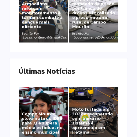
Armadilhas
mandado de prisão
reforçam
por tráfico de
monitoramento e
drogas é localizado
tornam combate à
e preso na zona
dengue mais
rural de Campo
eficiente
Mourão
Escrito Por
Escrito Por
Locomonteiro@gmail.com
Locomonteiro@gmail.com
Últimas Notícias
Moto furtada em
Campo Mourão
2022 e recuperada
eleva nota do IDEB
sem baixa no
para 7,1 e supera
sistema é
média estadual no
apreendida em
ensino municipal
Iretama