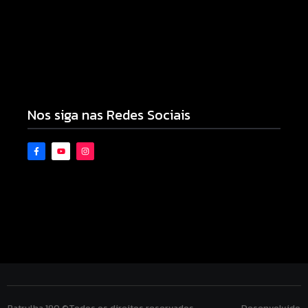
Pesquisa do Procon de Campo Mourão aponta
queda nos menores preços de combustíveis e do
gás de cozinha para entrega
04/08/2026
Nos siga nas Redes Sociais
Patrulha 190 ©Todos os direitos reservados. Desenvolvido