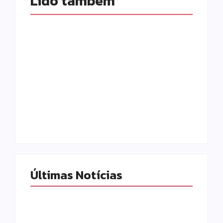
Lido também 
Campo Mourão
realiza campanha
Câmara aprova
de exames
abertura de CPI
preventivos para
para investigar
mulheres nesta
denúncias sobre o
quarta-feira (5)
SAMU
Escrito Por
Escrito Por
Locomonteiro@gmail.com
Locomonteiro@gmail.com
Últimas Notícias
Pesquisa do