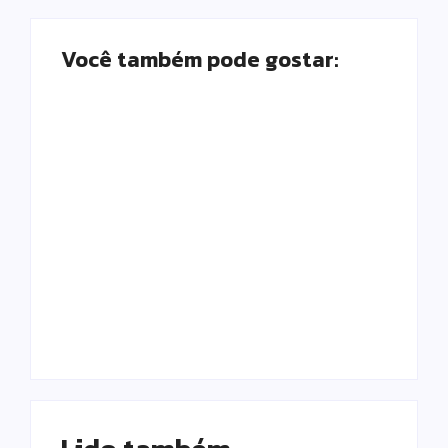
Você também pode gostar:
Campo Mourão
realiza campanha
Câmara aprova
de exames
abertura de CPI
preventivos para
para investigar
mulheres nesta
denúncias sobre o
quarta-feira (5)
SAMU
Escrito Por
Escrito Por
Locomonteiro@gmail.com
Locomonteiro@gmail.com