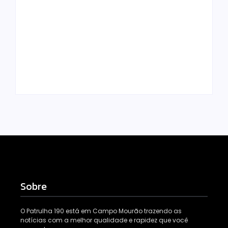
Procon de Campo
AGRICULTOR E
Mourão aponta
FUNCIONÁRIO
queda nos
PERDEM A VIDA EM
menores preços de
ACIDENTE TRÁGICO
combustíveis e do
NA PR-549, ENTRE
gás de cozinha
LUIZIANA E
para entrega
BOURBÔNIA
Escrito Por
Escrito Por
Locomonteiro@gmail.com
Locomonteiro@gmail.com
Sobre
O Patrulha 190 está em Campo Mourão trazendo as
notícias com a melhor qualidade e rapidez que você