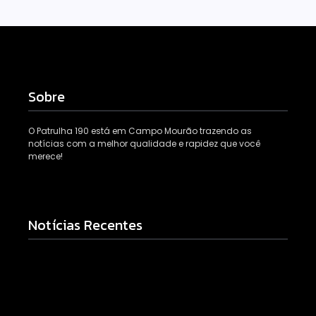
Sobre
O Patrulha 190 está em Campo Mourão trazendo as
notícias com a melhor qualidade e rapidez que você
merece!
Notícias Recentes
Falece, aos 73 anos, Juscelino Fernandes Costa,
gerente jurídico da Coamo
08/08/2026