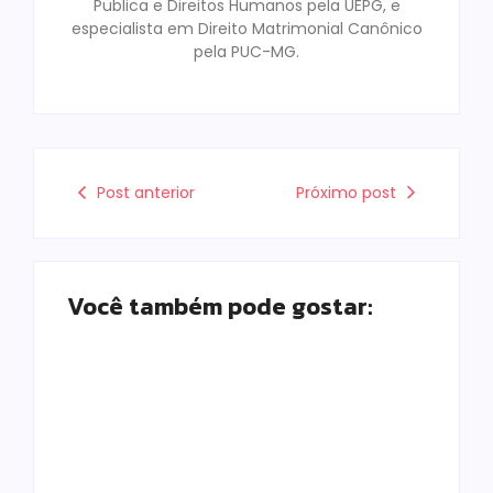
Publica e Direitos Humanos pela UEPG, e
especialista em Direito Matrimonial Canônico
pela PUC-MG.
Post anterior
Próximo post
Você também pode gostar:
Prefeitura de
Campo Mourão
promove ações do
Falece, aos 73
Agosto Lilás para