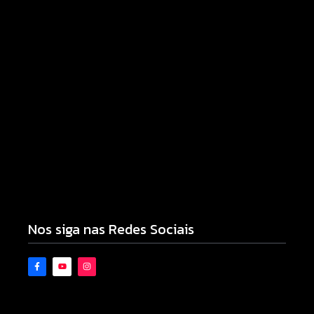
Prefeitura de Campo Mourão promove ações do
Agosto Lilás para fortalecer o enfrentamento à
violência contra a mulher
08/08/2026
Motocicleta com numeração de motor divergente
é apreendida pela PM no Jardim Albuquerque;
condutor acaba preso
08/08/2026
Nos siga nas Redes Sociais