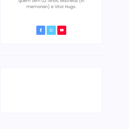
quem tem 02 filhos, Matheus (in
memorian) e Vitor Hugo.