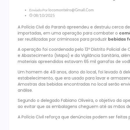
Locomonteiro@gmail.com
Enviado Por
08/10/2025
A Polícia Civil do Paraná apreendeu e destruiu cerca d
importadas, em uma operação para combater o
comé
ser reutilizadas por criminosos para produzir
bebidas f
A operação foi coordenada pelo 13º Distrito Policial de 
e Abastecimento (Mapa) e da Vigilância Sanitária, além
materiais apreendidos estavam 65 mil garrafas de vodka
Um homem de 49 anos, dono do local, foi levado à de
estabelecimento, que era usado para lavar e armazenar a
Amostras das bebidas encontradas no local serão envi
análise.
Segundo o delegado Fabiano Oliveira, o objetivo da op
ao evitar que as embalagens cheguem até as mãos de 
A Polícia Civil reforça que denúncias podem ser feitas