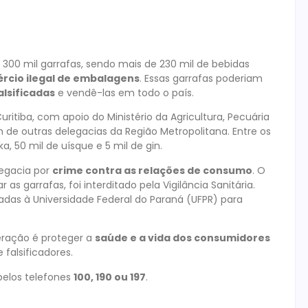
e 300 mil garrafas, sendo mais de 230 mil de bebidas
rcio ilegal de embalagens
. Essas garrafas poderiam
alsificadas
e vendê-las em todo o país.
Curitiba, com apoio do Ministério da Agricultura, Pecuária
 de outras delegacias da Região Metropolitana. Entre os
, 50 mil de uísque e 5 mil de gin.
legacia por
crime contra as relações de consumo
. O
s garrafas, foi interditado pela Vigilância Sanitária.
adas à Universidade Federal do Paraná (UFPR) para
eração é proteger a
saúde e a vida dos consumidores
falsificadores.
 pelos telefones
100, 190 ou 197
.