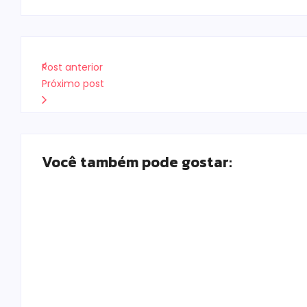
Post anterior
Próximo post
Você também pode gostar:
Falece, aos 73 anos, Juscelino Fernandes Co
Escrito Por
Locomonteiro@gmail.com
-
08/08/2026
Prefeitura de Campo Mourão promove ações 
enfrentamento à violência contra a mulher