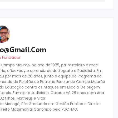
ro@gmail.com
 & Fundador
m Campo Mourão, no ano de 1975, pai rasteleiro e mãe
ia, ofice-boy e aprendiz de datilografo e Radialista. Em
tuou por mais de 26 anos, junto a equipe do Programa de
mando do Pelotão de Patrulha Escolar de Campo Mourão
s da Educação contra os Ataques em Escola. De origem
storais, Familiar e Judiciária. Casado há 28 anos com Ana
 filhos, Matheus e Vitor.
de Maringá, Pós Graduado em Gestão Publica e Direitos
ireito Matrimonial Canônico pela PUC-MG.