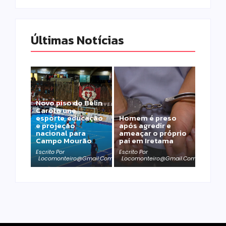
Últimas Notícias
Novo piso do Belin
Carolo une
esporte, educação
Homem é preso
e projeção
após agredir e
nacional para
ameaçar o próprio
Campo Mourão
pai em Iretama
Escrito Por
Escrito Por
Locomonteiro@gmail.com
Locomonteiro@gmail.com