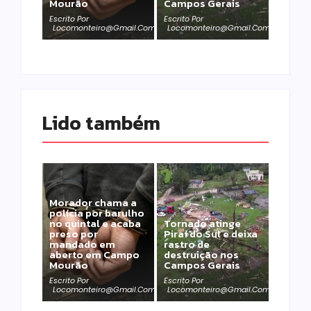
Mourão
Campos Gerais
Escrito Por
Escrito Por
Locomonteiro@gmail.com
Locomonteiro@gmail.com
Lido também 
Morador chama a
polícia por barulho
no quintal e acaba
Tornado atinge
preso por
Piraí do Sul e deixa
mandado em
rastro de
aberto em Campo
destruição nos
Mourão
Campos Gerais
Escrito Por
Escrito Por
Locomonteiro@gmail.com
Locomonteiro@gmail.com