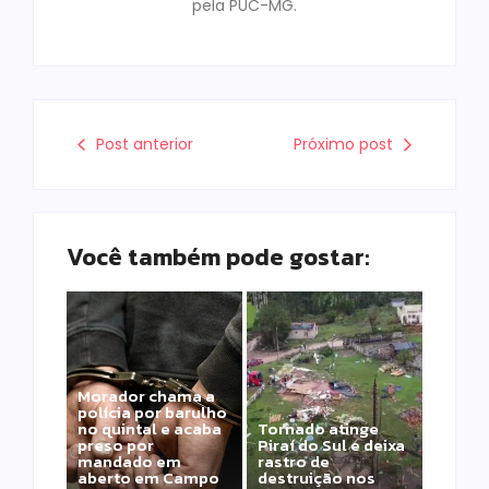
pela PUC-MG.
Post anterior
Próximo post
Você também pode gostar:
Morador chama a
polícia por barulho
no quintal e acaba
Tornado atinge
preso por
Piraí do Sul e deixa
mandado em
rastro de
aberto em Campo
destruição nos