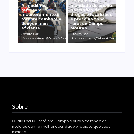
Homem com
Armadilhas
mandado de prisão
reforçam
por tráfico de
monitoramento e
drogas é localizado
tornam combate à
e preso na zona
dengue mais
rural de Campo
eficiente
Mourão
Escrito Por
Escrito Por
Locomonteiro@gmail.com
Locomonteiro@gmail.com
Sobre
O Patrulha 190 está em Campo Mourão trazendo as
notícias com a melhor qualidade e rapidez que você
merece!