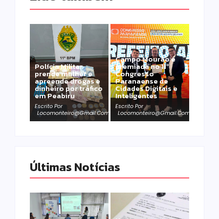
Campo Mourão é
Polícia Militar
premiada no 11º
prende mulher e
Congresso
apreende drogas e
Paranaense de
dinheiro por tráfico
Cidades Digitais e
em Peabiru
Inteligentes
Escrito Por
Escrito Por
Locomonteiro@gmail.com
Locomonteiro@gmail.com
Últimas Notícias