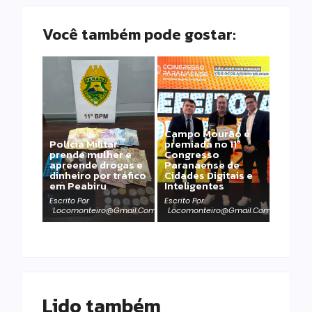
Você também pode gostar:
Campo Mourão é
Polícia Militar
premiada no 11º
prende mulher e
Congresso
apreende drogas e
Paranaense de
dinheiro por tráfico
Cidades Digitais e
em Peabiru
Inteligentes
Escrito Por
Escrito Por
Locomonteiro@gmail.com
Locomonteiro@gmail.com
Lido também 