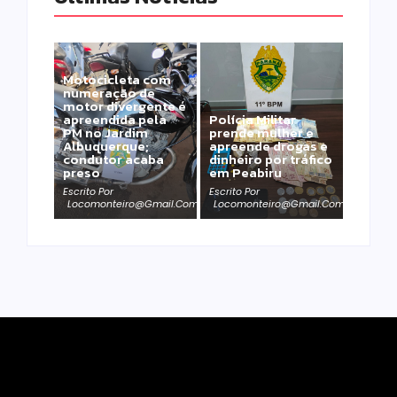
Motocicleta com
numeração de
motor divergente é
apreendida pela
Polícia Militar
PM no Jardim
prende mulher e
Albuquerque;
apreende drogas e
condutor acaba
dinheiro por tráfico
preso
em Peabiru
Escrito Por
Escrito Por
Locomonteiro@gmail.com
Locomonteiro@gmail.com