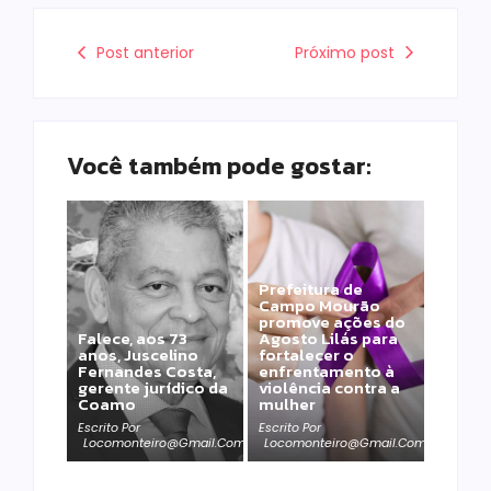
Post anterior
Próximo post
Você também pode gostar:
Prefeitura de
Campo Mourão
promove ações do
Falece, aos 73
Agosto Lilás para
anos, Juscelino
fortalecer o
Fernandes Costa,
enfrentamento à
gerente jurídico da
violência contra a
Coamo
mulher
Escrito Por
Escrito Por
Locomonteiro@gmail.com
Locomonteiro@gmail.com