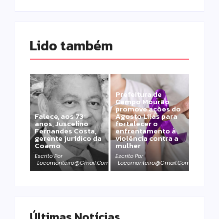
Lido também 
Prefeitura de
Campo Mourão
promove ações do
Falece, aos 73
Agosto Lilás para
anos, Juscelino
fortalecer o
Fernandes Costa,
enfrentamento à
gerente jurídico da
violência contra a
Coamo
mulher
Escrito Por
Escrito Por
Locomonteiro@gmail.com
Locomonteiro@gmail.com
Últimas Notícias