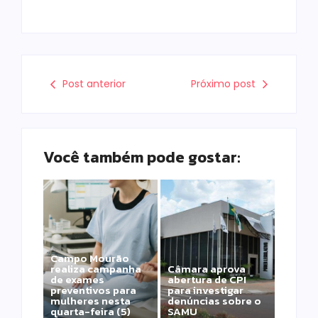
Post anterior
Próximo post
Você também pode gostar:
Campo Mourão
realiza campanha
Câmara aprova
de exames
abertura de CPI
preventivos para
para investigar
mulheres nesta
denúncias sobre o
quarta-feira (5)
SAMU