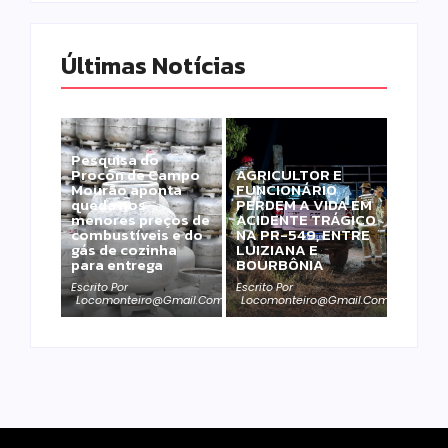
Últimas Notícias
Pesquisa do
Procon de Campo
AGRICULTOR E
Mourão aponta
FUNCIONÁRIO
queda nos
PERDEM A VIDA EM
menores preços de
ACIDENTE TRÁGICO
combustíveis e do
NA PR-549, ENTRE
gás de cozinha
LUIZIANA E
para entrega
BOURBÔNIA
Escrito Por
Escrito Por
Locomonteiro@gmail.com
Locomonteiro@gmail.com