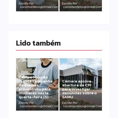
Escrito Por
Escrito Por
Locomonteiro@gmail.com
Locomonteiro@gmail.com
Lido também 
Campo Mourão
realiza campanha
Câmara aprova
de exames
abertura de CPI
preventivos para
para investigar
mulheres nesta
denúncias sobre o
quarta-feira (5)
SAMU
Escrito Por
Escrito Por
Locomonteiro@gmail.com
Locomonteiro@gmail.com