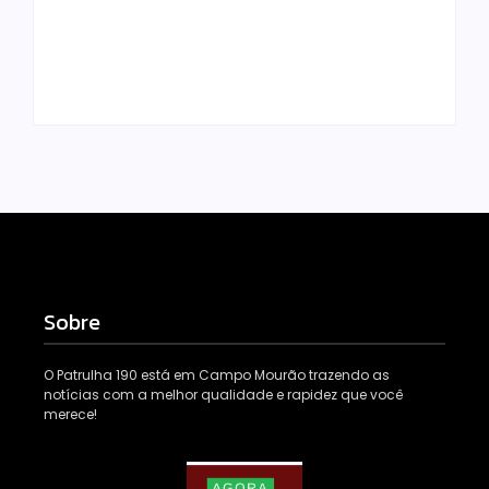
tornam combate à
e preso na zona
dengue mais
rural de Campo
eficiente
Mourão
Escrito Por
Escrito Por
Locomonteiro@gmail.com
Locomonteiro@gmail.com
Sobre
O Patrulha 190 está em Campo Mourão trazendo as
notícias com a melhor qualidade e rapidez que você
merece!