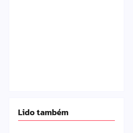
Campo Mourão é
Polícia Militar
premiada no 11º
prende mulher e
Congresso
apreende drogas e
Paranaense de
dinheiro por tráfico
Cidades Digitais e
em Peabiru
Inteligentes
Escrito Por
Escrito Por
Locomonteiro@gmail.com
Locomonteiro@gmail.com
Lido também 