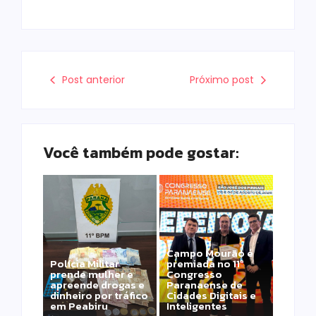
Post anterior
Próximo post
Você também pode gostar:
Campo Mourão é
Polícia Militar
premiada no 11º
prende mulher e
Congresso
apreende drogas e
Paranaense de
dinheiro por tráfico
Cidades Digitais e
em Peabiru
Inteligentes