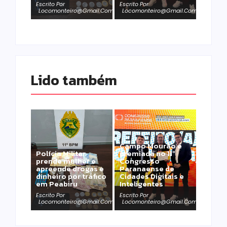
Escrito Por
Escrito Por
Locomonteiro@gmail.com
Locomonteiro@gmail.com
Lido também 
Campo Mourão é
Polícia Militar
premiada no 11º
prende mulher e
Congresso
apreende drogas e
Paranaense de
dinheiro por tráfico
Cidades Digitais e
em Peabiru
Inteligentes
Escrito Por
Escrito Por
Locomonteiro@gmail.com
Locomonteiro@gmail.com