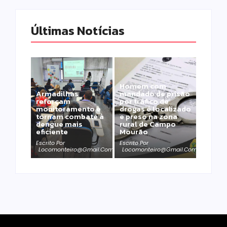
Últimas Notícias
Homem com
Armadilhas
mandado de prisão
reforçam
por tráfico de
monitoramento e
drogas é localizado
tornam combate à
e preso na zona
dengue mais
rural de Campo
eficiente
Mourão
Escrito Por
Escrito Por
Locomonteiro@gmail.com
Locomonteiro@gmail.com