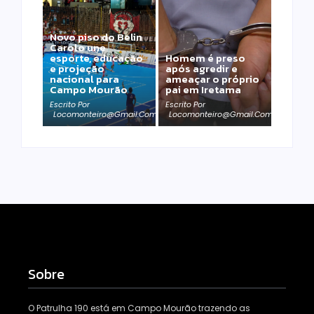
Novo piso do Belin
Carolo une
esporte, educação
Homem é preso
e projeção
após agredir e
nacional para
ameaçar o próprio
Campo Mourão
pai em Iretama
Escrito Por
Escrito Por
Locomonteiro@gmail.com
Locomonteiro@gmail.com
Sobre
O Patrulha 190 está em Campo Mourão trazendo as