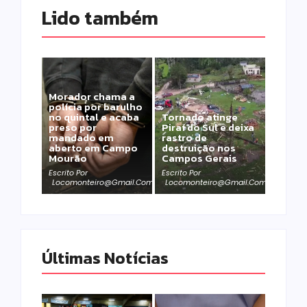
Lido também 
Morador chama a
polícia por barulho
no quintal e acaba
Tornado atinge
preso por
Piraí do Sul e deixa
mandado em
rastro de
aberto em Campo
destruição nos
Mourão
Campos Gerais
Escrito Por
Escrito Por
Locomonteiro@gmail.com
Locomonteiro@gmail.com
Últimas Notícias