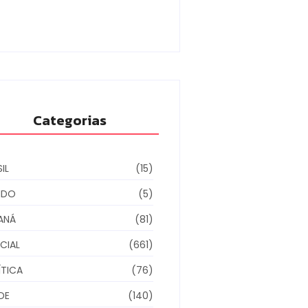
ino municipal
6/08/2026
Categorias
IL
(15)
NDO
(5)
ANÁ
(81)
CIAL
(661)
ÍTICA
(76)
DE
(140)