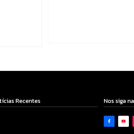
lizado e
supera média estadual
 rural de
no ensino municipal
ão
Escrito Por
Locomonteiro@gmail.com
mail.com
-
06/08/2026
-
tícias Recentes
Nos siga na
adilhas reforçam monitoramento e tornam
bate à dengue mais eficiente