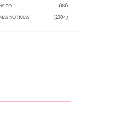
NSITO
(181)
IMAS NOTÍCIAS
(2384)
Moto furtada em 2022 e
recuperada sem baixa