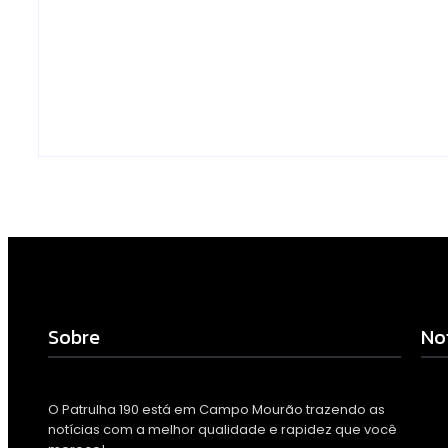
monitoramento e
drogas é loca
tornam combate à
preso na zona
dengue mais eficiente
Campo Mour
Escrito Por
Escrito Por
Locomonteiro@gmail.com
Locomonteiro@g
-
06/08/2026
-
06/08/2026
Sobre
No
O Patrulha 190 está em Campo Mourão trazendo as
notícias com a melhor qualidade e rapidez que você
Arm
com