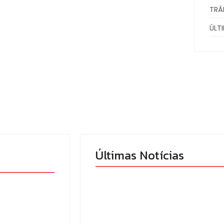
TRÂ
ÚLT
Últimas Notícias
mandado
Campo Mourão eleva
 tráfico de
nota do IDEB para 7,1 e