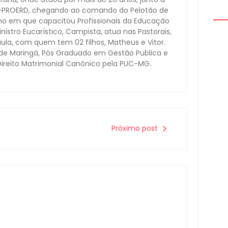
s-PROERD, chegando ao comando do Pelotão de
no em que capacitou Profissionais da Educação
nistro Eucarístico, Campista, atua nas Pastorais,
aula, com quem tem 02 filhos, Matheus e Vitor.
ade Maringá, Pós Graduado em Gestão Publica e
Direito Matrimonial Canônico pela PUC-MG.
Arm
mon
à d
0
Próximo post
Hom
por 
pre
Mou
0
Cam
para