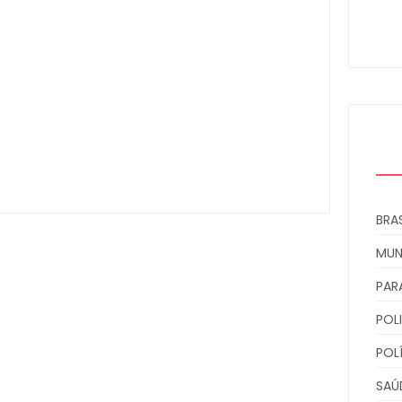
ens
0
Homem com mandado de prisão por
tráfico de drogas é localizado e preso
na zona rural de Campo Mourão
Escrito Por
Locomonteiro@gmail.com
-
06/08/2026
BRAS
MU
PAR
POLI
POL
SAÚ