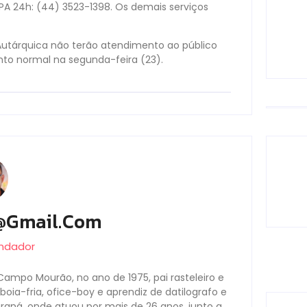
UPA 24h: (44) 3523-1398. Os demais serviços
Autárquica não terão atendimento ao público
nto normal na segunda-feira (23).
@gmail.com
undador
Campo Mourão, no ano de 1975, pai rasteleiro e
oia-fria, ofice-boy e aprendiz de datilografo e
Paraná, onde atuou por mais de 26 anos, junto a