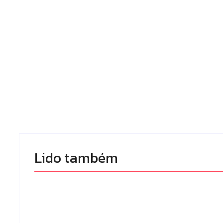
Lido também 
Homem com 
Armadilhas reforçam
de prisão por