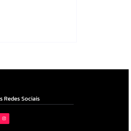
no sistema é
apreendida em Iretama
Escrito Por
Locomonteiro@gmail.com
06/08/2026
s Redes Sociais