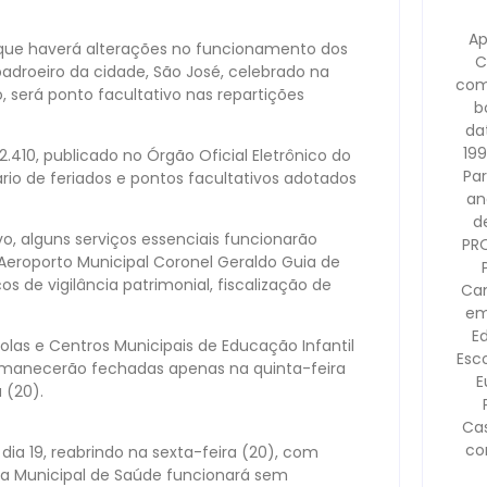
Ap
que haverá alterações no funcionamento dos
C
padroeiro da cidade, São José, celebrado na
com
, será ponto facultativo nas repartições
b
dat
199
2.410, publicado no Órgão Oficial Eletrônico do
Pa
rio de feriados e pontos facultativos adotados
an
d
, alguns serviços essenciais funcionarão
PR
Aeroporto Municipal Coronel Geraldo Guia de
ços de vigilância patrimonial, fiscalização de
Cam
em
E
olas e Centros Municipais de Educação Infantil
Esco
permanecerão fechadas apenas na quinta-feira
E
 (20).
Ca
co
ia 19, reabrindo na sexta-feira (20), com
ia Municipal de Saúde funcionará sem