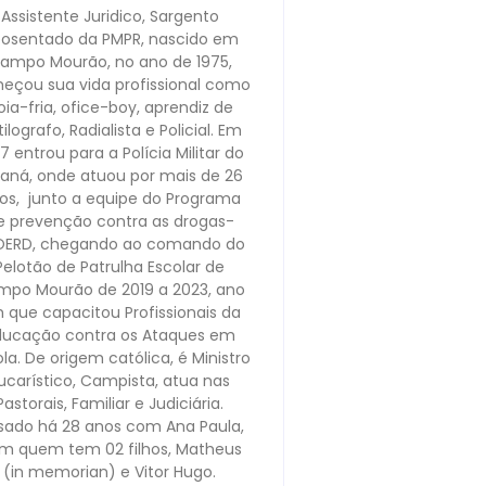
Assistente Juridico, Sargento
osentado da PMPR, nascido em
ampo Mourão, no ano de 1975,
eçou sua vida profissional como
oia-fria, ofice-boy, aprendiz de
ilografo, Radialista e Policial. Em
7 entrou para a Polícia Militar do
raná, onde atuou por mais de 26
os, junto a equipe do Programa
e prevenção contra as drogas-
OERD, chegando ao comando do
Pelotão de Patrulha Escolar de
po Mourão de 2019 a 2023, ano
 que capacitou Profissionais da
ducação contra os Ataques em
la. De origem católica, é Ministro
ucarístico, Campista, atua nas
Pastorais, Familiar e Judiciária.
sado há 28 anos com Ana Paula,
m quem tem 02 filhos, Matheus
(in memorian) e Vitor Hugo.