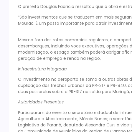
O prefeito Douglas Fabrício ressaltou que a obra é es
“São investimentos que se traduzem em mais segura
Mourão. É um passo importante para atrair investimento
Mesmo fora das rotas comerciais regulares, o aeropo
desembarques, incluindo voos executivos, operações 
modernização, o espaço também poderá abrigar ofici
geração de emprego e renda na região.
Infraestrutura Integrada
O investimento no aeroporto se soma a outras obras 
duplicação dos trechos urbanos da PR-317 e PR-840, c
duas passarelas sobre a PR-317 na saída para Maringá, n
Autoridades Presentes
Participaram do evento o secretário estadual de Infraes
Agricultura e Abastecimento, Márcio Nunes; o secretári
Legislativa do Paraná, deputado Alexandre Curi; a vic
da Comunidade de Municípios da Região de Campo Mo