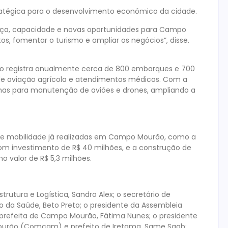
tratégica para o desenvolvimento econômico da cidade.
nça, capacidade e novas oportunidades para Campo
s, fomentar o turismo e ampliar os negócios”, disse.
rto registra anualmente cerca de 800 embarques e 700
de aviação agrícola e atendimentos médicos. Com a
nas para manutenção de aviões e drones, ampliando a
de mobilidade já realizadas em Campo Mourão, como a
om investimento de R$ 40 milhões, e a construção de
o valor de R$ 5,3 milhões.
trutura e Logística, Sandro Alex; o secretário de
o da Saúde, Beto Preto; o presidente da Assembleia
e-prefeita de Campo Mourão, Fátima Nunes; o presidente
urão (Comcam) e prefeito de Iretama, Same Saab;