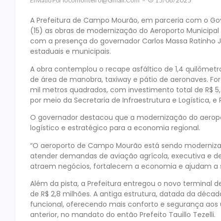
Locomonteiro@gmail.com
15/08/2025
Enviado Por
A Prefeitura de Campo Mourão, em parceria com o Gov
(15) as obras de modernização do Aeroporto Municipal
com a presença do governador Carlos Massa Ratinho Jun
estaduais e municipais.
A obra contemplou o recape asfáltico de 1,4 quilômet
de área de manobra, taxiway e pátio de aeronaves. Fo
mil metros quadrados, com investimento total de R$ 5
por meio da Secretaria de Infraestrutura e Logística, e
O governador destacou que a modernização do aerop
logístico e estratégico para a economia regional.
“O aeroporto de Campo Mourão está sendo moderniza
atender demandas de aviação agrícola, executiva e d
atraem negócios, fortalecem a economia e ajudam a sal
Além da pista, a Prefeitura entregou o novo terminal d
de R$ 2,8 milhões. A antiga estrutura, datada da déca
funcional, oferecendo mais conforto e segurança aos 
anterior, no mandato do então Prefeito Tauillo Tezelli.