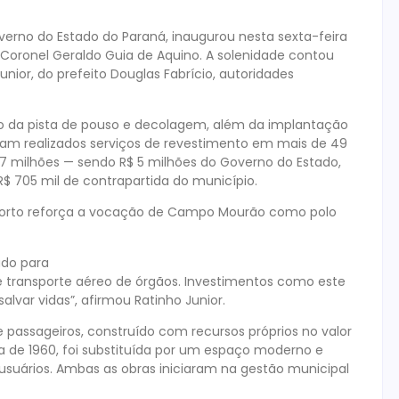
erno do Estado do Paraná, inaugurou nesta sexta-feira
 Coronel Geraldo Guia de Aquino. A solenidade contou
ior, do prefeito Douglas Fabrício, autoridades
ro da pista de pouso e decolagem, além da implantação
ram realizados serviços de revestimento em mais de 49
,7 milhões — sendo R$ 5 milhões do Governo do Estado,
 R$ 705 mil de contrapartida do município.
orto reforça a vocação de Campo Mourão como polo
do para
e transporte aéreo de órgãos. Investimentos como este
var vidas”, afirmou Ratinho Junior.
e passageiros, construído com recursos próprios no valor
da de 1960, foi substituída por um espaço moderno e
usuários. Ambas as obras iniciaram na gestão municipal