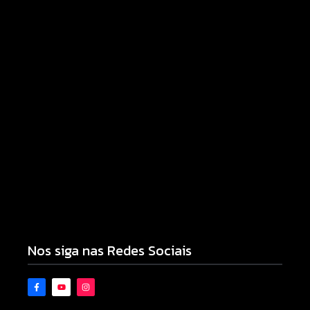
06/08/2026
Campo Mourão eleva nota do IDEB para 7,1 e
supera média estadual no ensino municipal
06/08/2026
Nos siga nas Redes Sociais