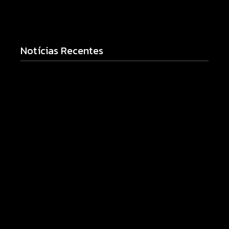
Notícias Recentes
Armadilhas reforçam monitoramento e tornam