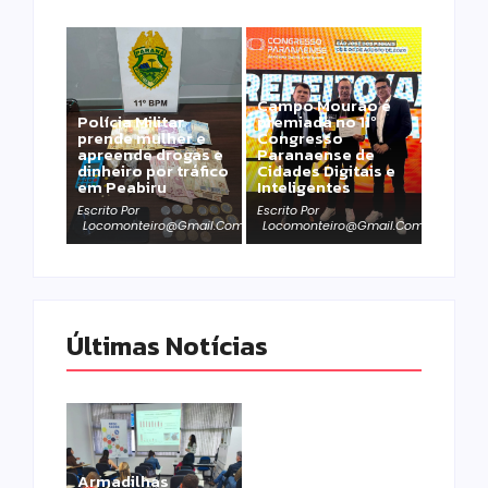
Campo Mourão é
Polícia Militar
premiada no 11º
prende mulher e
Congresso
apreende drogas e
Paranaense de
dinheiro por tráfico
Cidades Digitais e
em Peabiru
Inteligentes
Escrito Por
Escrito Por
Locomonteiro@gmail.com
Locomonteiro@gmail.com
Últimas Notícias
Homem com
Armadilhas
mandado de prisão