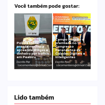
Você também pode gostar:
Campo Mourão é
Polícia Militar
premiada no 11º
prende mulher e
Congresso
apreende drogas e
Paranaense de
dinheiro por tráfico
Cidades Digitais e
em Peabiru
Inteligentes
Escrito Por
Escrito Por
Locomonteiro@gmail.com
Locomonteiro@gmail.com
Lido também 