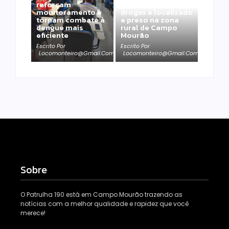
reforçam
por tráfico de
monitoramento e
drogas é localizado
tornam combate à
e preso na zona
dengue mais
rural de Campo
eficiente
Mourão
Escrito Por
Escrito Por
Locomonteiro@gmail.com
Locomonteiro@gmail.com
Sobre
O Patrulha 190 está em Campo Mourão trazendo as
notícias com a melhor qualidade e rapidez que você
merece!