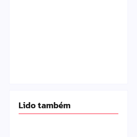
Homem com
Armadilhas
mandado de prisão
reforçam
por tráfico de
monitoramento e
drogas é localizado
tornam combate à
e preso na zona
dengue mais
rural de Campo
eficiente
Mourão
Escrito Por
Escrito Por
Locomonteiro@gmail.com
Locomonteiro@gmail.com
Lido também 