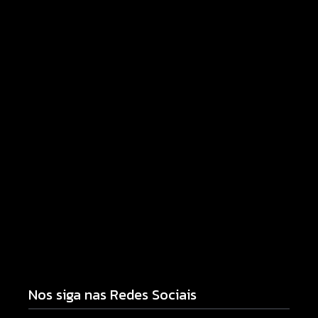
Homem com mandado de prisão por tráfico de
drogas é localizado e preso na zona rural de
Campo Mourão
06/08/2026
Campo Mourão eleva nota do IDEB para 7,1 e
supera média estadual no ensino municipal
06/08/2026
Nos siga nas Redes Sociais