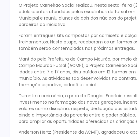
O Projeto Carneirão Social realizou, nesta sexta-feira 
adolescentes atendidos pelas escolinhas de futsal e
Municipal e reuniu alunos de dois dos núcleos do proje
parceiros da iniciativa.
Foram entregues kits compostos por camiseta e calção,
treinamentos. Nesta etapa, receberam os uniformes o
também serão contemplados nas próximas entregas.
Mantido pela Prefeitura de Campo Mourão, por meio da
Campo Mourão Futsal (ACMF), o Projeto Carneirão Soc
idades entre 7 e 17 anos, distribuídos em 12 turmas em
município. As atividades são desenvolvidas no contrat
formação esportiva, cidadã e social.
Durante a cerimônia, o prefeito Douglas Fabrício ress
investimento na formação das novas gerações, incen
valores como disciplina, respeito, dedicação aos estu
ainda a importância da parceria entre o poder públic
para ampliar as oportunidades oferecidas às crianças 
Anderson Hertz (Presidente da ACMF), agradeceu o apoio