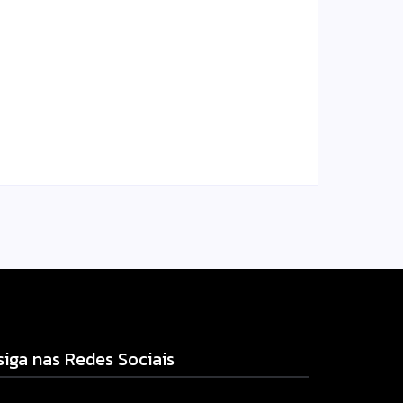
Homem com mandado de
prisão por tráfico de
am
drogas é localizado e
s
preso na zona rural de
Campo Mourão
l.com
Escrito Por
Locomonteiro@gmail.com
-
06/08/2026
siga nas Redes Sociais