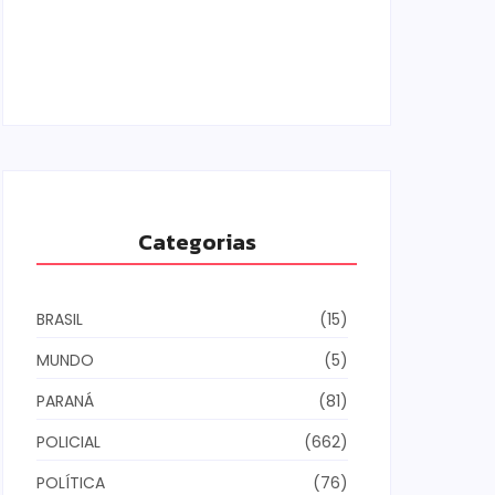
Armadilhas reforçam monitoramento e
tornam combate à dengue mais
eficiente
06/08/2026
Categorias
BRASIL
(15)
MUNDO
(5)
PARANÁ
(81)
POLICIAL
(662)
POLÍTICA
(76)