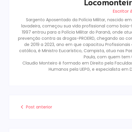
Locomontei
Escritor
Sargento Aposentado da Polícia Militar, nascido e
lavadeira, começou sua vida profissional como boia-fr
1997 entrou para a Polícia Militar do Paraná, onde a
prevenção contra as drogas-PROERD, chegando ao co
de 2019 a 2023, ano em que capacitou Profissionai
católica, é Ministro Eucarístico, Campista, atua nas Pa
Paula, com quem tem 02
Claudio Monteiro é formado em Direito pela Faculda
Humanos pela UEPG, e especialista em D
Post anterior