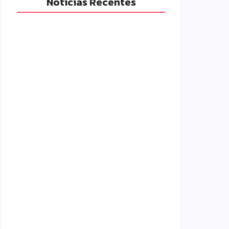
Notícias Recentes
Polícia Militar prende mulher e
apreende drogas e dinheiro por tráfico
em Peabiru
07/08/2026
Campo Mourão é premiada no 11º
Congresso Paranaense de Cidades
Digitais e Inteligentes
07/08/2026