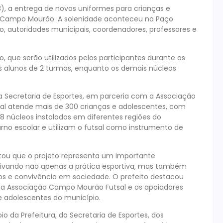
(3), a entrega de novos uniformes para crianças e
m Campo Mourão. A solenidade aconteceu no Paço
to, autoridades municipais, coordenadores, professores e
 que serão utilizados pelos participantes durante os
s alunos de 2 turmas, enquanto os demais núcleos
 Secretaria de Esportes, em parceria com a Associação
ial atende mais de 300 crianças e adolescentes, com
 8 núcleos instalados em diferentes regiões do
urno escolar e utilizam o futsal como instrumento de
altou que o projeto representa um importante
tivando não apenas a prática esportiva, mas também
dos e convivência em sociedade. O prefeito destacou
o, a Associação Campo Mourão Futsal e os apoiadores
e adolescentes do município.
 da Prefeitura, da Secretaria de Esportes, dos