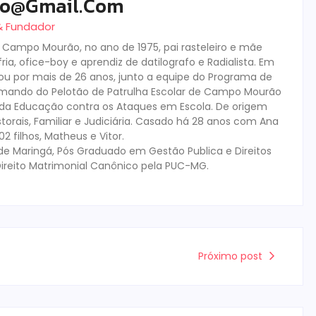
ro@gmail.com
 & Fundador
m Campo Mourão, no ano de 1975, pai rasteleiro e mãe
ia, ofice-boy e aprendiz de datilografo e Radialista. Em
tuou por mais de 26 anos, junto a equipe do Programa de
mando do Pelotão de Patrulha Escolar de Campo Mourão
s da Educação contra os Ataques em Escola. De origem
storais, Familiar e Judiciária. Casado há 28 anos com Ana
 filhos, Matheus e Vitor.
de Maringá, Pós Graduado em Gestão Publica e Direitos
ireito Matrimonial Canônico pela PUC-MG.
Próximo post