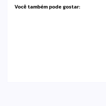
Você também pode gostar:
Polícia Militar prende mulher e apreende
drogas e dinheiro por tráfico em Peabiru
Escrito Por
Locomonteiro@gmail.com
-
07/08/2026