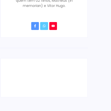
quem tem 02 filhos, Matheus (in
memorian) e Vitor Hugo.