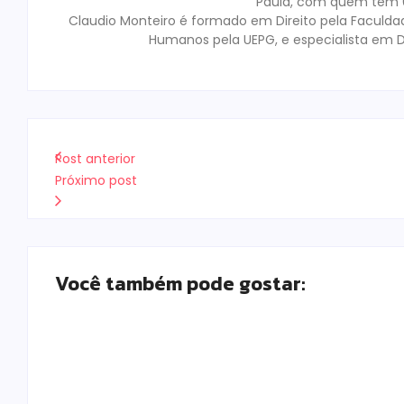
Paula, com quem tem 02
Claudio Monteiro é formado em Direito pela Faculda
Humanos pela UEPG, e especialista em D
Post anterior
Próximo post
Você também pode gostar:
Armadilhas reforçam monitoramento e torn
Escrito Por
Locomonteiro@gmail.com
-
06/08/2026