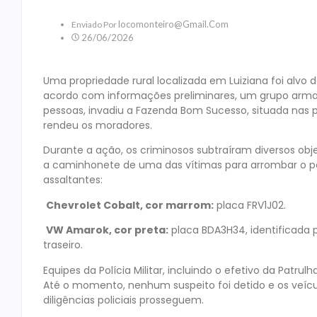
Locomonteiro@gmail.com
Enviado Por
26/06/2026
Uma propriedade rural localizada em Luiziana foi alvo 
acordo com informações preliminares, um grupo arm
pessoas, invadiu a Fazenda Bom Sucesso, situada nas
rendeu os moradores.
Durante a ação, os criminosos subtraíram diversos objet
a caminhonete de uma das vítimas para arrombar o po
assaltantes:
Chevrolet Cobalt, cor marrom:
placa FRV1J02.
VW Amarok, cor preta:
placa BDA3H34, identificada p
traseiro.
Equipes da Polícia Militar, incluindo o efetivo da Patrul
Até o momento, nenhum suspeito foi detido e os veícu
diligências policiais prosseguem.