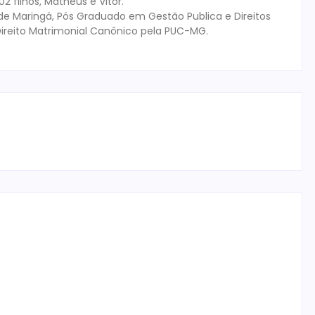
 filhos, Matheus e Vitor.
de Maringá, Pós Graduado em Gestão Publica e Direitos
ireito Matrimonial Canônico pela PUC-MG.
am combate à dengue mais eficiente