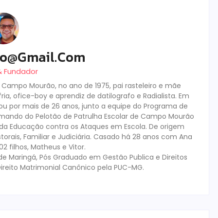
ro@gmail.com
 & Fundador
m Campo Mourão, no ano de 1975, pai rasteleiro e mãe
ia, ofice-boy e aprendiz de datilografo e Radialista. Em
tuou por mais de 26 anos, junto a equipe do Programa de
mando do Pelotão de Patrulha Escolar de Campo Mourão
s da Educação contra os Ataques em Escola. De origem
storais, Familiar e Judiciária. Casado há 28 anos com Ana
 filhos, Matheus e Vitor.
de Maringá, Pós Graduado em Gestão Publica e Direitos
ireito Matrimonial Canônico pela PUC-MG.