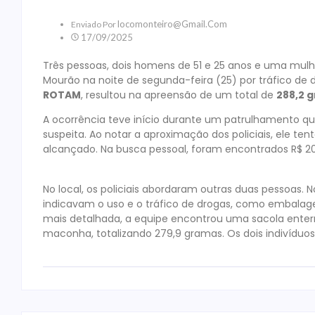
Locomonteiro@gmail.com
Enviado Por
17/09/2025
Três pessoas, dois homens de 51 e 25 anos e uma mulhe
Mourão na noite de segunda-feira (25) por tráfico de
ROTAM
, resultou na apreensão de um total de
288,2 
A ocorrência teve início durante um patrulhamento qu
suspeita. Ao notar a aproximação dos policiais, ele ten
alcançado. Na busca pessoal, foram encontrados R$ 2
No local, os policiais abordaram outras duas pessoas. 
indicavam o uso e o tráfico de drogas, como embalag
mais detalhada, a equipe encontrou uma sacola enterr
maconha, totalizando 279,9 gramas. Os dois indivíduo