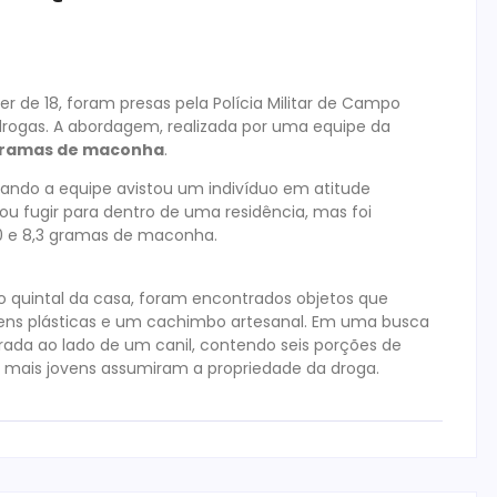
r de 18, foram presas pela Polícia Militar de Campo
 drogas. A abordagem, realizada por uma equipe da
gramas de maconha
.
ando a equipe avistou um indivíduo em atitude
tou fugir para dentro de uma residência, mas foi
0 e 8,3 gramas de maconha.
No quintal da casa, foram encontrados objetos que
ens plásticas e um cachimbo artesanal. Em uma busca
ada ao lado de um canil, contendo seis porções de
s mais jovens assumiram a propriedade da droga.