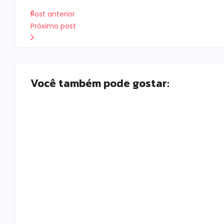
Post anterior
Próximo post
Você também pode gostar:
Armadilhas reforçam monitoramento e torn
Escrito Por
Locomonteiro@gmail.com
-
06/08/2026
Homem com mandado de prisão por tráfico de
de Campo Mourão
Escrito Por
Locomonteiro@gmail.com
-
06/08/2026