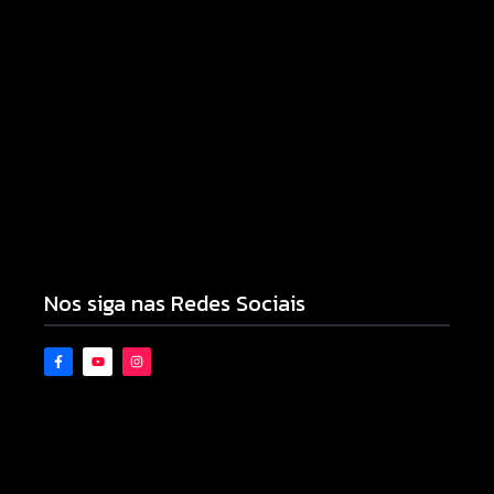
Campo Mourão realiza campanha de exames
preventivos para mulheres nesta quarta-feira (5)
05/08/2026
Câmara aprova abertura de CPI para investigar
denúncias sobre o SAMU
05/08/2026
Nos siga nas Redes Sociais