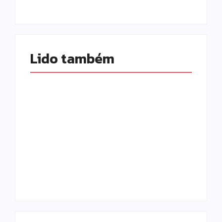
Lido também 
Moto furtada em
Campo Mourão
2022 e recuperada
realiza campanha
sem baixa no
de exames
sistema é
preventivos para
apreendida em
mulheres nesta
Iretama
quarta-feira (5)
Escrito Por
Escrito Por
Locomonteiro@gmail.com
Locomonteiro@gmail.com