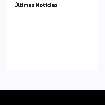
Últimas Notícias
Pesquisa do
Procon de Campo
Mourão aponta
Câmara aprova
queda nos
abertura de CPI
menores preços de
para investigar
combustíveis e do
denúncias sobre o
gás de cozinha
SAMU
para entrega
Escrito Por
Escrito Por
Locomonteiro@gmail.com
Locomonteiro@gmail.com