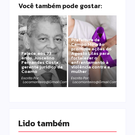
Você também pode gostar:
Prefeitura de
Campo Mourão
promove ações do
Falece, aos 73
Agosto Lilás para
anos, Juscelino
fortalecer o
Fernandes Costa,
enfrentamento à
gerente jurídico da
violência contra a
Coamo
mulher
Escrito Por
Escrito Por
Locomonteiro@gmail.com
Locomonteiro@gmail.com
Lido também 