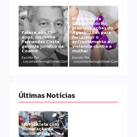
Prefeitura de
Campo Mourão
promove ações do
Falece, aos 73
Agosto Lilás para
anos, Juscelino
fortalecer o
Fernandes Costa,
enfrentamento à
gerente jurídico da
violência contra a
Coamo
mulher
Escrito Por
Escrito Por
Locomonteiro@gmail.com
Locomonteiro@gmail.com
Últimas Notícias
Motocicleta com
numeração de
motor divergente é