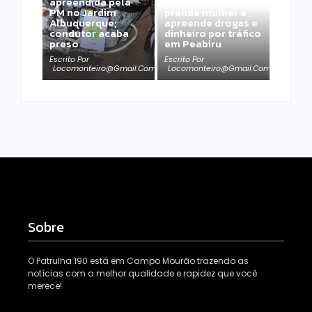
apreendida pela
Polícia Militar
PM no Jardim
prende mulher e
Albuquerque;
apreende drogas e
condutor acaba
dinheiro por tráfico
preso
em Peabiru
Escrito Por
Escrito Por
Locomonteiro@gmail.com
Locomonteiro@gmail.com
Sobre
O Patrulha 190 está em Campo Mourão trazendo as
notícias com a melhor qualidade e rapidez que você
merece!