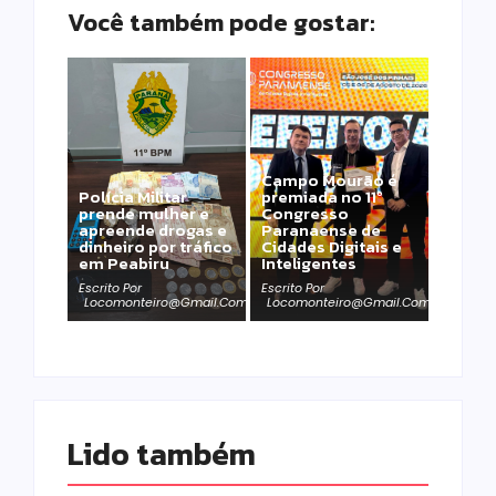
Você também pode gostar:
Campo Mourão é
Polícia Militar
premiada no 11º
prende mulher e
Congresso
apreende drogas e
Paranaense de
dinheiro por tráfico
Cidades Digitais e
em Peabiru
Inteligentes
Escrito Por
Escrito Por
Locomonteiro@gmail.com
Locomonteiro@gmail.com
Lido também 