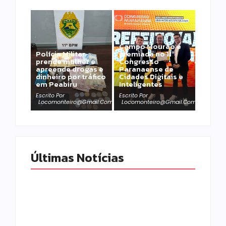
Campo Mourão é
Polícia Militar
premiada no 11º
prende mulher e
Congresso
apreende drogas e
Paranaense de
dinheiro por tráfico
Cidades Digitais e
em Peabiru
Inteligentes
Escrito Por
Escrito Por
Locomonteiro@gmail.com
Locomonteiro@gmail.com
Últimas Notícias
Homem com
Armadilhas
mandado de prisão