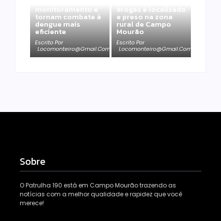
reforçam
por tráfico de
monitoramento e
drogas é localizado
tornam combate à
e preso na zona
dengue mais
rural de Campo
eficiente
Mourão
Escrito Por
Escrito Por
Locomonteiro@gmail.com
Locomonteiro@gmail.com
Sobre
O Patrulha 190 está em Campo Mourão trazendo as
notícias com a melhor qualidade e rapidez que você
merece!