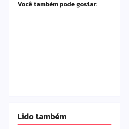
Você também pode gostar:
Prefeitura de
Motocicleta com
Campo Mourão
numeração de
promove ações do
motor divergente é
Agosto Lilás para
apreendida pela
fortalecer o
PM no Jardim
enfrentamento à
Albuquerque;
violência contra a
condutor acaba
mulher
preso
Escrito Por
Escrito Por
Locomonteiro@gmail.com
Locomonteiro@gmail.com
Lido também 