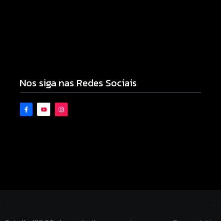
Polícia Militar prende mulher e apreende drogas e
dinheiro por tráfico em Peabiru
07/08/2026
Nos siga nas Redes Sociais