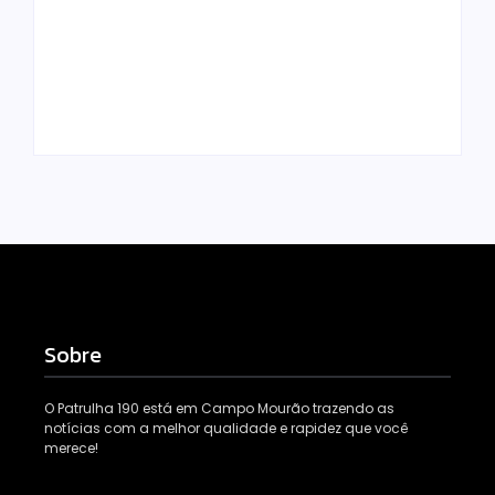
prende mulher e
Congresso
apreende drogas e
Paranaense de
dinheiro por tráfico
Cidades Digitais e
em Peabiru
Inteligentes
Escrito Por
Escrito Por
Locomonteiro@gmail.com
Locomonteiro@gmail.com
Sobre
O Patrulha 190 está em Campo Mourão trazendo as
notícias com a melhor qualidade e rapidez que você
merece!