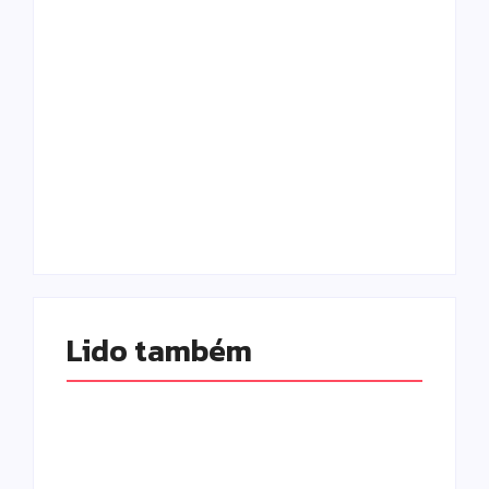
Campo Mourão é
Polícia Militar
premiada no 11º
prende mulher e
Congresso
apreende drogas e
Paranaense de
dinheiro por tráfico
Cidades Digitais e
em Peabiru
Inteligentes
Escrito Por
Escrito Por
Locomonteiro@gmail.com
Locomonteiro@gmail.com
Lido também 