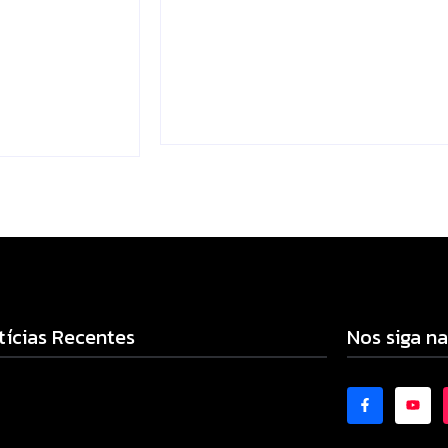
lizado e
supera média estadual
 rural de
no ensino municipal
ão
Escrito Por
Locomonteiro@gmail.com
mail.com
-
06/08/2026
-
tícias Recentes
Nos siga na
adilhas reforçam monitoramento e tornam
bate à dengue mais eficiente