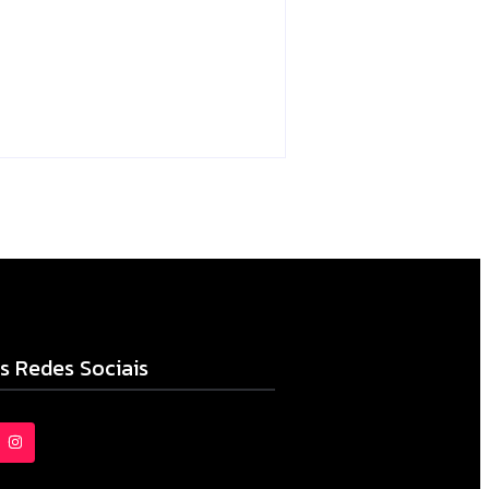
no sistema é
apreendida em Iretama
Escrito Por
Locomonteiro@gmail.com
06/08/2026
s Redes Sociais