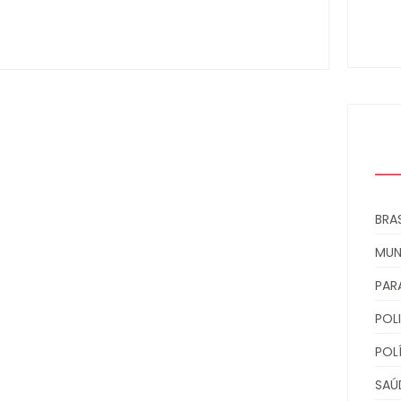
ens
0
BRAS
MU
PAR
POLI
POL
SAÚ