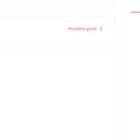
Próximo post
Arm
mon
à d
0
Hom
por 
pre
Mou
0
Homem com mandado de prisão por
tráfico de drogas é localizado e preso
na zona rural de Campo Mourão
Cam
para
Escrito Por
Locomonteiro@gmail.com
-
06/08/2026