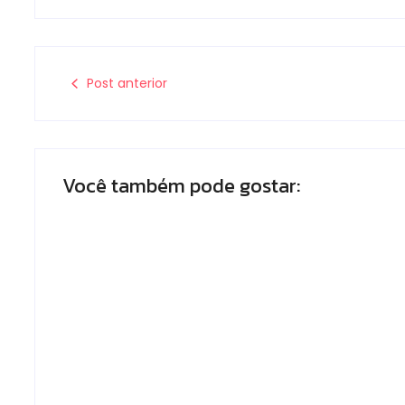
Post anterior
Você também pode gostar:
Armadilhas reforçam monitoramento
e tornam combate à dengue mais
eficiente
Escrito Por
Locomonteiro@gmail.com
-
06/08/2026