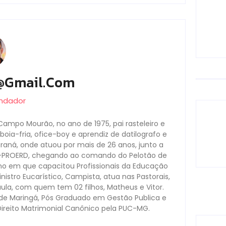
@gmail.com
undador
Campo Mourão, no ano de 1975, pai rasteleiro e
oia-fria, ofice-boy e aprendiz de datilografo e
Paraná, onde atuou por mais de 26 anos, junto a
s-PROERD, chegando ao comando do Pelotão de
no em que capacitou Profissionais da Educação
nistro Eucarístico, Campista, atua nas Pastorais,
aula, com quem tem 02 filhos, Matheus e Vitor.
ade Maringá, Pós Graduado em Gestão Publica e
Direito Matrimonial Canônico pela PUC-MG.