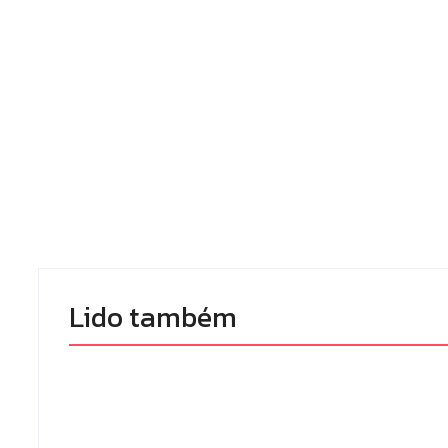
Lido também 
Homem com 
Armadilhas reforçam
de prisão por