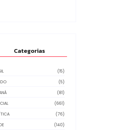
ino municipal
6/08/2026
Categorias
IL
(15)
NDO
(5)
ANÁ
(81)
CIAL
(661)
ÍTICA
(76)
DE
(140)