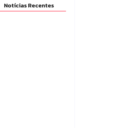
Notícias Recentes
adilhas reforçam
itoramento e tornam combate
engue mais eficiente
6/08/2026
em com mandado de prisão
tráfico de drogas é localizado e
so na zona rural de Campo
rão
6/08/2026
po Mourão eleva nota do IDEB
 7,1 e supera média estadual no