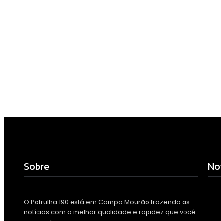
monitoramento e
drogas é loca
tornam combate à
preso na zona
dengue mais eficiente
Campo Mour
Escrito Por
Escrito Por
Locomonteiro@gmail.com
Locomonteiro@g
-
06/08/2026
-
06/08/2026
Sobre
No
O Patrulha 190 está em Campo Mourão trazendo as
notícias com a melhor qualidade e rapidez que você
Arm
com