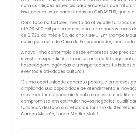
com condições especiais para empresas que faturam e
isso, devem estar cadastradas no CADASTUR, que é o re
Com foco no fortalecimento da atividade turísticas e
até R$ 500 mil por empresa, com as menores taxas do m
de 0,73% ao mês e 5% ao ano + INPC. Em Campo Mour
apoio por meio da Casa do Empreendedor, localizada 
A nova linha contempla desde empresas que precisa
investir e expandir. A lista inclui mais de 90 segmen
hospedagem, agências e transportadoras turísticas a
eventos e atividades culturais.
“É uma oportunidade concreta para que empresas poss
ampliando sua capacidade de atendimento e inovaçã
movimentar a economia local e o acesso a crédito c
compromisso em estimular novos negócios, qualifi
turístico”, destaca a diretora de turismo da Secreta
Campo Mourão, Luana Stadler Maluf.