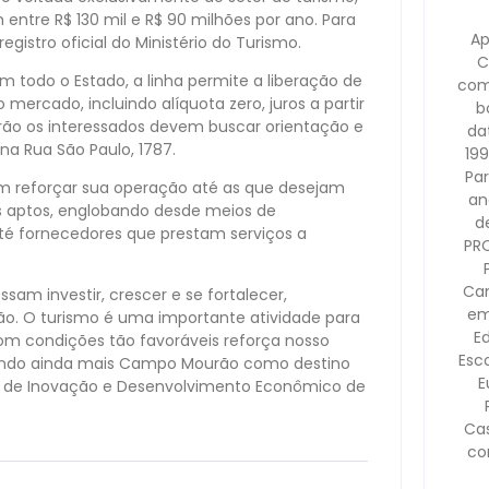
ntre R$ 130 mil e R$ 90 milhões por ano. Para
Ap
gistro oficial do Ministério do Turismo.
C
m todo o Estado, a linha permite a liberação de
com
ercado, incluindo alíquota zero, juros a partir
b
ão os interessados devem buscar orientação e
dat
na Rua São Paulo, 1787.
199
Pa
m reforçar sua operação até as que desejam
an
tos aptos, englobando desde meios de
d
té fornecedores que prestam serviços a
PR
Cam
am investir, crescer e se fortalecer,
em
o. O turismo é uma importante atividade para
E
om condições tão favoráveis reforça nosso
Esco
cando ainda mais Campo Mourão como destino
E
ria de Inovação e Desenvolvimento Econômico de
Ca
co