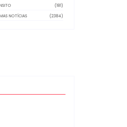
NSITO
(181)
IMAS NOTÍCIAS
(2384)
Moto furtada em 2022 e
recuperada sem baixa