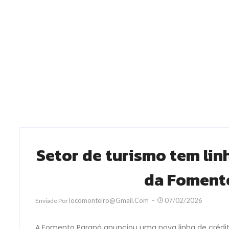
Setor de turismo tem lin
da Foment
Locomonteiro@gmail.com
07/02/2026
Enviado Por
A Fomento Paraná anunciou uma nova linha de crédit