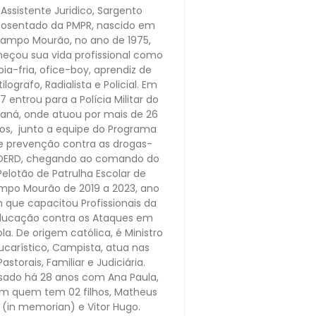
Assistente Juridico, Sargento
osentado da PMPR, nascido em
ampo Mourão, no ano de 1975,
eçou sua vida profissional como
oia-fria, ofice-boy, aprendiz de
ilografo, Radialista e Policial. Em
7 entrou para a Polícia Militar do
raná, onde atuou por mais de 26
os, junto a equipe do Programa
e prevenção contra as drogas-
OERD, chegando ao comando do
Pelotão de Patrulha Escolar de
po Mourão de 2019 a 2023, ano
 que capacitou Profissionais da
ducação contra os Ataques em
la. De origem católica, é Ministro
ucarístico, Campista, atua nas
Pastorais, Familiar e Judiciária.
sado há 28 anos com Ana Paula,
m quem tem 02 filhos, Matheus
(in memorian) e Vitor Hugo.