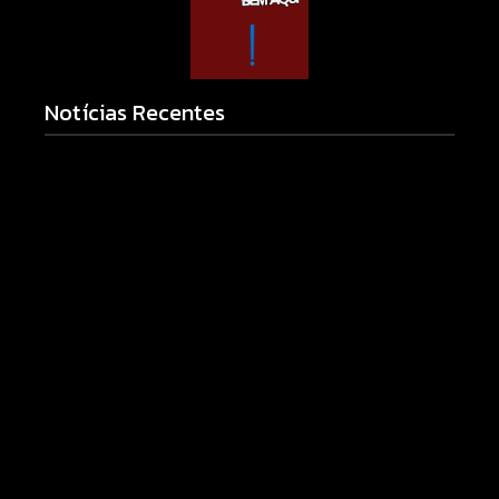
Notícias Recentes
Campo Mourão realiza campanha de exames
preventivos para mulheres nesta quarta-feira (5)
05/08/2026