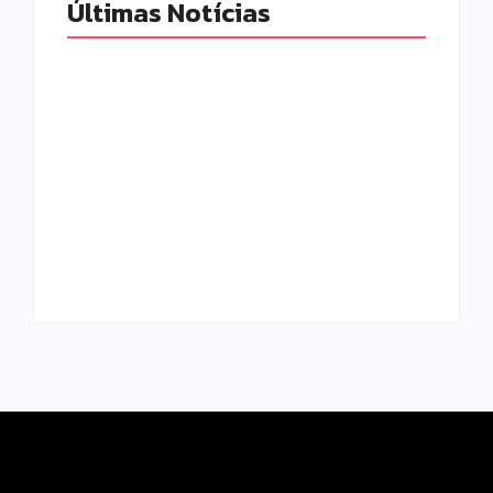
Últimas Notícias
Motocicleta com
numeração de
motor divergente é
apreendida pela
Polícia Militar
PM no Jardim
prende mulher e
Albuquerque;
apreende drogas e
condutor acaba
dinheiro por tráfico
preso
em Peabiru
Escrito Por
Escrito Por
Locomonteiro@gmail.com
Locomonteiro@gmail.com