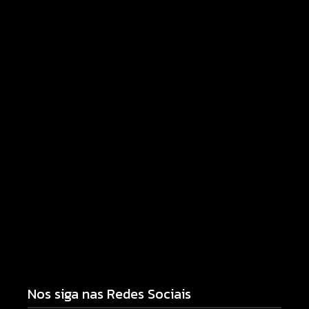
violência contra a mulher
08/08/2026
Motocicleta com numeração de motor divergente
é apreendida pela PM no Jardim Albuquerque;
condutor acaba preso
08/08/2026
Nos siga nas Redes Sociais