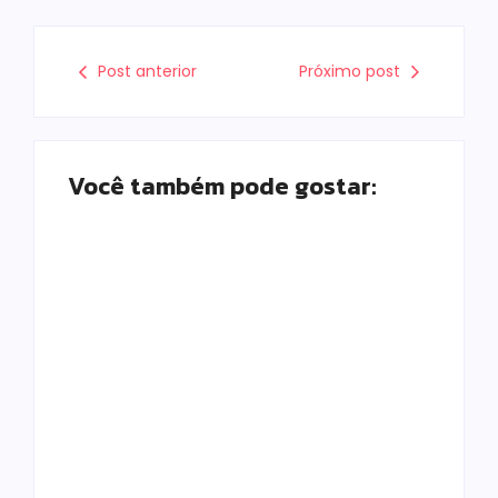
Post anterior
Próximo post
Você também pode gostar:
Prefeitura de
Campo Mourão
promove ações do
Falece, aos 73
Agosto Lilás para
anos, Juscelino
fortalecer o
Fernandes Costa,
enfrentamento à
gerente jurídico da
violência contra a
Coamo
mulher
Escrito Por
Escrito Por
Locomonteiro@gmail.com
Locomonteiro@gmail.com