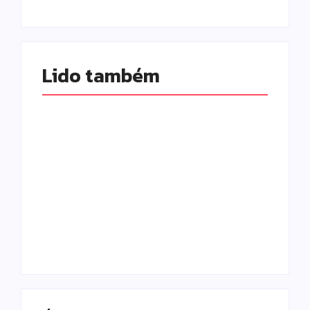
Lido também 
Prefeitura de
Campo Mourão
promove ações do
Falece, aos 73
Agosto Lilás para
anos, Juscelino
fortalecer o
Fernandes Costa,
enfrentamento à
gerente jurídico da
violência contra a
Coamo
mulher
Escrito Por
Escrito Por
Locomonteiro@gmail.com
Locomonteiro@gmail.com