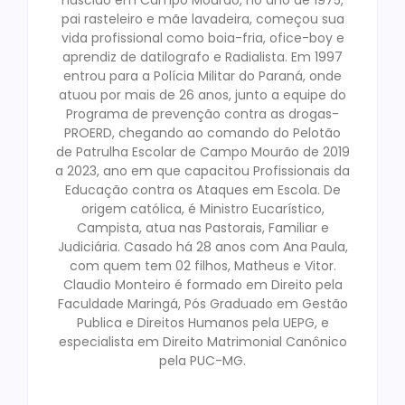
nascido em Campo Mourão, no ano de 1975,
pai rasteleiro e mãe lavadeira, começou sua
vida profissional como boia-fria, ofice-boy e
aprendiz de datilografo e Radialista. Em 1997
entrou para a Polícia Militar do Paraná, onde
atuou por mais de 26 anos, junto a equipe do
Programa de prevenção contra as drogas-
PROERD, chegando ao comando do Pelotão
de Patrulha Escolar de Campo Mourão de 2019
a 2023, ano em que capacitou Profissionais da
Educação contra os Ataques em Escola. De
origem católica, é Ministro Eucarístico,
Campista, atua nas Pastorais, Familiar e
Judiciária. Casado há 28 anos com Ana Paula,
com quem tem 02 filhos, Matheus e Vitor.
Claudio Monteiro é formado em Direito pela
Faculdade Maringá, Pós Graduado em Gestão
Publica e Direitos Humanos pela UEPG, e
especialista em Direito Matrimonial Canônico
pela PUC-MG.