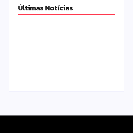
Últimas Notícias
Moto furtada em
Campo Mourão
2022 e recuperada
eleva nota do IDEB
sem baixa no
para 7,1 e supera
sistema é
média estadual no
apreendida em
ensino municipal
Iretama
Escrito Por
Escrito Por
Locomonteiro@gmail.com
Locomonteiro@gmail.com