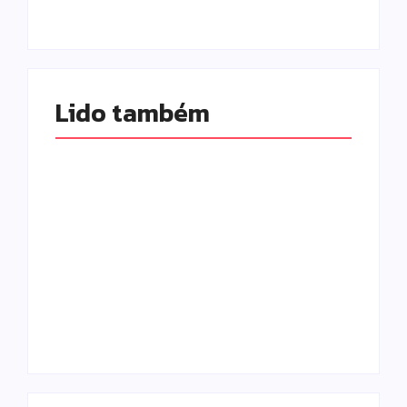
Lido também 
Homem com
Armadilhas
mandado de prisão
reforçam
por tráfico de
monitoramento e
drogas é localizado
tornam combate à
e preso na zona
dengue mais
rural de Campo
eficiente
Mourão
Escrito Por
Escrito Por
Locomonteiro@gmail.com
Locomonteiro@gmail.com