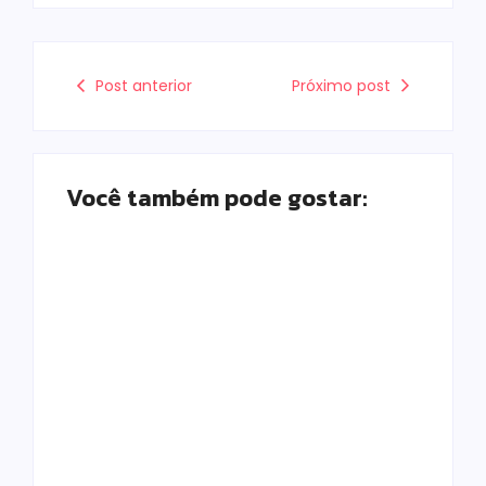
Post anterior
Próximo post
Você também pode gostar:
Homem com
Armadilhas
mandado de prisão
reforçam
por tráfico de
monitoramento e
drogas é localizado
tornam combate à
e preso na zona
dengue mais
rural de Campo
eficiente
Mourão
Escrito Por
Escrito Por
Locomonteiro@gmail.com
Locomonteiro@gmail.com