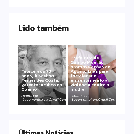
Lido também 
Prefeitura de
Campo Mourão
promove ações do
Falece, aos 73
Agosto Lilás para
anos, Juscelino
fortalecer o
Fernandes Costa,
enfrentamento à
gerente jurídico da
violência contra a
Coamo
mulher
Escrito Por
Escrito Por
Locomonteiro@gmail.com
Locomonteiro@gmail.com
Últimas Notícias