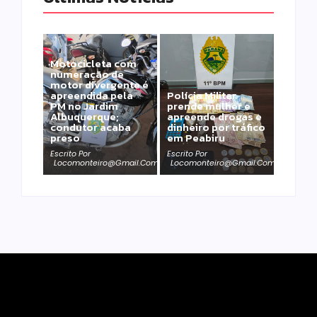
Motocicleta com
numeração de
motor divergente é
apreendida pela
Polícia Militar
PM no Jardim
prende mulher e
Albuquerque;
apreende drogas e
condutor acaba
dinheiro por tráfico
preso
em Peabiru
Escrito Por
Escrito Por
Locomonteiro@gmail.com
Locomonteiro@gmail.com