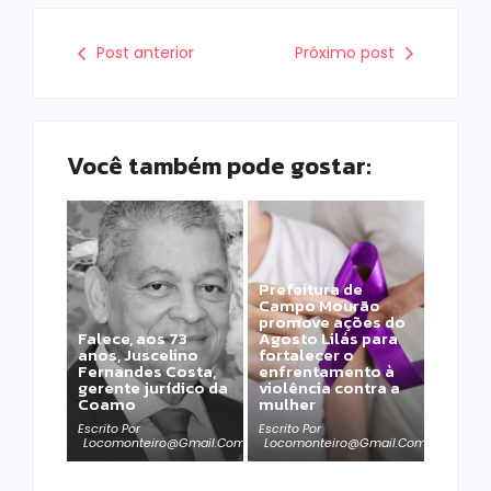
Post anterior
Próximo post
Você também pode gostar:
Prefeitura de
Campo Mourão
promove ações do
Falece, aos 73
Agosto Lilás para
anos, Juscelino
fortalecer o
Fernandes Costa,
enfrentamento à
gerente jurídico da
violência contra a
Coamo
mulher
Escrito Por
Escrito Por
Locomonteiro@gmail.com
Locomonteiro@gmail.com